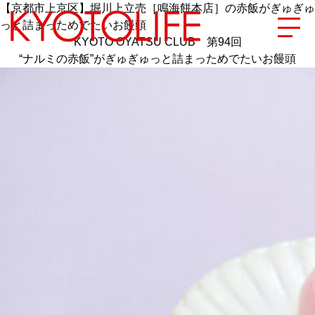
【京都市上京区】堀川上立売［鳴海餅本店］の赤飯がぎゅぎゅ
っと詰まっためでたいお饅頭
KYOTO OYATSU CLUB 第94回
“ナルミの赤飯”がぎゅぎゅっと詰まっためでたいお饅頭
エリアから探す
地図から探す
カテゴリーから探す
SPECIAL
NEW OPEN
SERIES