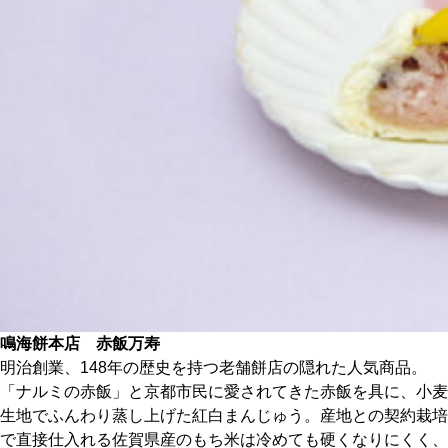
CULTURE
ABOUT US
Instagram
チケットプレゼント応募
MAIN MENU
鳴海餅本店 赤飯万寿
SERIES
明治創業、148年の歴史を持つ老舗餅店の隠れた人気商品。
「ナルミの赤飯」と京都市民に愛されてきた赤飯を具に、小麦
生地でふんわり蒸し上げた紅白まんじゅう。産地との契約栽培
カレーが好き
で直接仕入れる佐賀県産のもち米は冷めても硬くなりにくく、