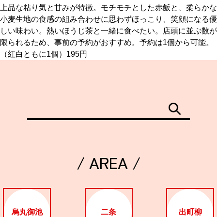
上品な粘り気と甘みが特徴。モチモチとした赤飯と、柔らかな
小麦生地の食感の組み合わせに思わずほっこり、笑顔になる優
京都おやつクラブ
しい味わい。熱いほうじ茶と一緒に食べたい。店頭に並ぶ数が
限られるため、事前の予約がおすすめ。予約は1個から可能。
私と店のはなし
（紅白ともに1個）195円
今月の京みやげ
京都の書店
/ AREA /
CULTURE
すべて
烏丸御池
二条
出町柳