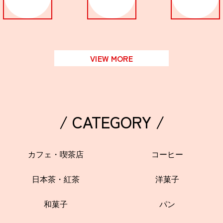
関西で開催。
おすすめの展覧会
おすすめの映画
VIEW MORE
誠光社で選びました。
おすすめの本
紹介します。
/ CATEGORY /
おすすめのイベント
カフェ・喫茶店
コーヒー
日本茶・紅茶
洋菓子
和菓子
パン