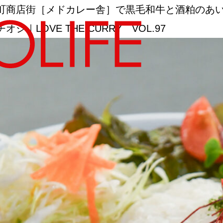
町商店街［メドカレー舎］で黒毛和牛と酒粕のあ
LOVE THE CURRY VOL.97
地図から探す