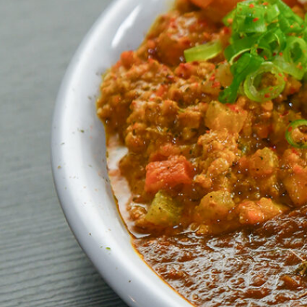
SPECIAL
SERIES
カレーが好き
京都おやつクラブ
私と店のはなし
今月の京みやげ
京都の書店