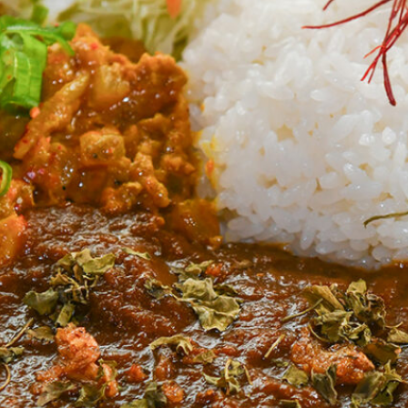
NEW OPEN
CULTURE
関西で開催。
おすすめの映
誠光社で選び
紹介します。