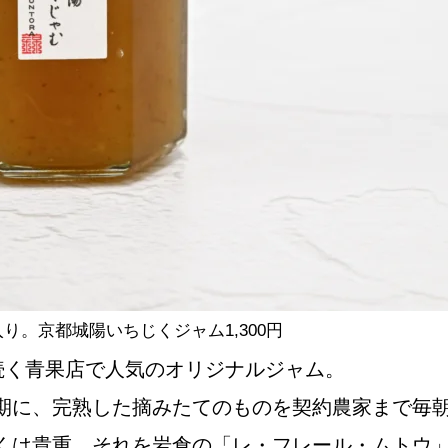
NEW OPEN
CULTURE
関西で開催。
おすすめの映
誠光社で選び
り。京都城陽いちじくジャム1,300円
続く青果店で人気のオリジナルジャム。
紹介します。
期に、完熟した摘みたてのものを契約農家まで毎
くは貴重。それを岩倉の「レ・フレール・ムトウ