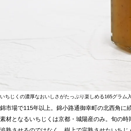
SPECIAL
SERIES
カレーが好き
京都おやつクラブ
私と店のはなし
いちじくの濃厚なおいしさがたっぷり楽しめる165グラム入
錦市場で115年以上。錦小路通御幸町の北西角に
今月の京みやげ
素材となるいちじくは京都・城陽産のみ。旬の時
京都の書店
追熟させるのではなく、樹上で完熟させたいちじ