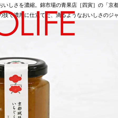
おいしさを濃縮。錦市場の青果店［四寅］の「京
に仕立てた、滴るようなおいしさのジャム｜a souven
地図から探す