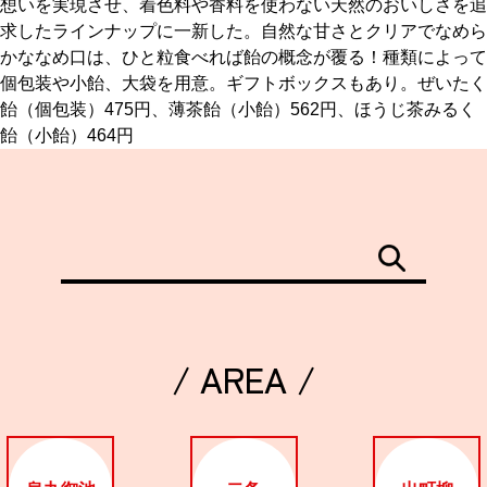
想いを実現させ、着色料や香料を使わない天然のおいしさを追
求したラインナップに一新した。自然な甘さとクリアでなめら
京都おやつクラブ
かななめ口は、ひと粒食べれば飴の概念が覆る！種類によって
個包装や小飴、大袋を用意。ギフトボックスもあり。ぜいたく
飴（個包装）475円、薄茶飴（小飴）562円、ほうじ茶みるく
私と店のはなし
飴（小飴）464円
今月の京みやげ
京都の書店
/ AREA /
CULTURE
すべて