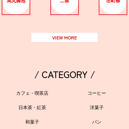
烏丸御池
二条
出町柳
関西で開催。
おすすめの展覧会
おすすめの映画
VIEW MORE
誠光社で選びました。
おすすめの本
紹介します。
/ CATEGORY /
おすすめのイベント
カフェ・喫茶店
コーヒー
日本茶・紅茶
洋菓子
和菓子
パン