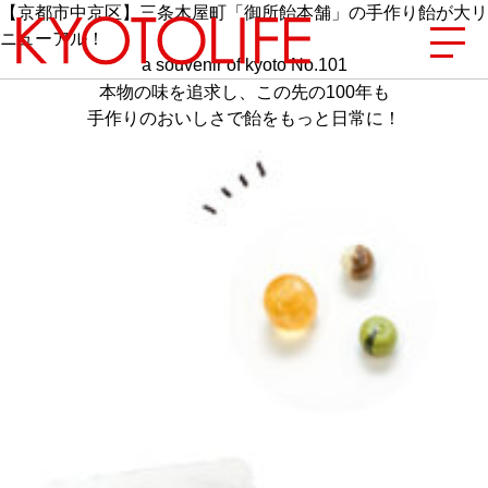
【京都市中京区】三条木屋町「御所飴本舗」の手作り飴が大リ
ニューアル！
a souvenir of kyoto No.101
本物の味を追求し、この先の100年も
手作りのおいしさで飴をもっと日常に！
エリアから探す
地図から探す
カテゴリーから探す
SPECIAL
NEW OPEN
SERIES