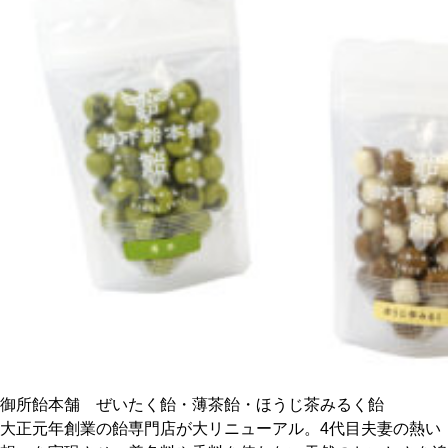
CULTURE
ABOUT US
Instagram
チケットプレゼント応募
MAIN MENU
SERIES
御所飴本舗 ぜいたく飴・薄茶飴・ほうじ茶みるく飴
大正元年創業の飴専門店が大リニューアル。4代目夫妻の熱い
カレーが好き