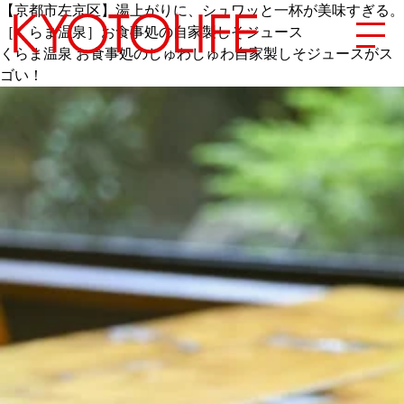
【京都市左京区】湯上がりに、シュワッと一杯が美味すぎる。
［くらま温泉］お食事処の自家製しそジュース
くらま温泉 お食事処のしゅわしゅわ自家製しそジュースがス
ゴい！
エリアから探す
地図から探す
カテゴリーから探す
SPECIAL
NEW OPEN
SERIES