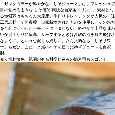
マゼンタカラーが鮮やかな「しそジュース」は、フレッシュで
目の覚めるような“しそ感”が爽快な自家製ドリンク。素材とな
京都おやつクラブ
る赤紫蘇はもちろん大原産。手作りドレッシングが人気の「味
工房志野」で無農薬・自家栽培されたものを使用し、その魅力
私と店のはなし
を存分に活かした一杯。ベタベタしない、軽やかで上品な味わ
いが湯上がりに最高。サーブするときは炭酸の泡を極力飛ばさ
今月の京みやげ
なように、という心配りも嬉しい。呑ん兵衛なら「しそサワ
ー」もぜひ。また、水尾の柚子を使ったゆずジュースも自家
製。
京都の書店
売り切れ御免。祇園の有名料亭仕込みの鯖寿司もスゴい！
CULTURE
すべて