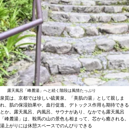
露天風呂「峰麓湯」へと続く階段は風情たっぷり
泉質は、京都では珍しい硫黄泉。「美肌の湯」として親しま
れ、肌の保湿効果や、血行促進、デトックス作用も期待できる
とか。露天風呂、内風呂、サウナがあり、なかでも露天風呂
「峰麓湯」は、鞍馬の山の景色も相まって、芯から癒される。
湯上がりには休憩スペースでのんびりできる