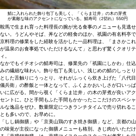
鯖に入れられた飾り包丁も美しく、「くらま辻井」の木の芽煮
が素敵な味のアクセントになっている。鯖寿司（2切れ）550円
鞍馬で生まれ育った料理長の腕が光る食事のメニューも見逃せ
ない。うどんやそば、丼などの軽食のほか、祇園の有名料亭で
京料理の修業をした経験を活かした一品料理は、「まさかこれ
が温泉のお食事処でいただけるなんて」と思わず驚くクオリテ
ィ。
なかでもイチオシの鯖寿司は、修業先の「祇園にしかわ」仕込
みの繊細な味わい。飾り包丁も美しい、浅じめの鯖のしっとり
とした舌触りにうっとり。それがふっくら炊き上げた「八代目
儀兵衛」の酢飯と一体となって、ふくよかおいしさが口いっぱ
いに広がる。間から覗く「くらま辻井」の木の芽煮が良いアク
セントに。ひと手間もふた手間もかかったここだけのスペシャ
ルな逸品をぜひ。数量限定につきランチタイムで売り切れるこ
とも多いので、お早めに。
「しし鍋御膳」や「京美山鶏のすき焼き御膳」など、京都の山
の味覚が主役になった御膳メニューも格別。きじ肉がいただけ