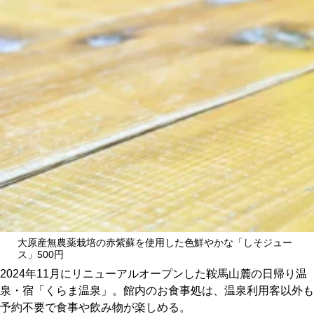
CULTURE
ABOUT US
Instagram
チケットプレゼント応募
MAIN MENU
大原産無農薬栽培の赤紫蘇を使用した色鮮やかな「しそジュー
ス」500円
SERIES
2024年11月にリニューアルオープンした鞍馬山麓の日帰り温
泉・宿「くらま温泉」。館内のお食事処は、温泉利用客以外も
予約不要で食事や飲み物が楽しめる。
カレーが好き