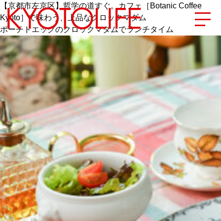
【京都市左京区】哲学の道すぐ。カフェ［Botanic Coffee
Kyoto］で味わう、上品なクロックマダム
ポーチドエッグのクロックマダムでランチタイム
エリアから探す
地図から探す
カテゴリーから探す
SPECIAL
NEW OPEN
SERIES