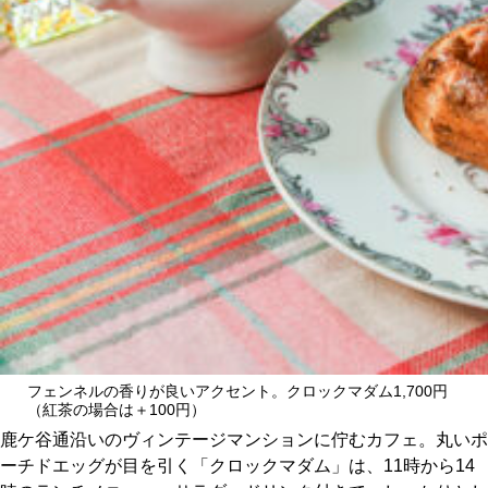
CULTURE
ABOUT US
Instagram
チケットプレゼント応募
MAIN MENU
フェンネルの香りが良いアクセント。クロックマダム1,700円
SERIES
（紅茶の場合は＋100円）
鹿ケ谷通沿いのヴィンテージマンションに佇むカフェ。丸いポ
ーチドエッグが目を引く「クロックマダム」は、11時から14
カレーが好き