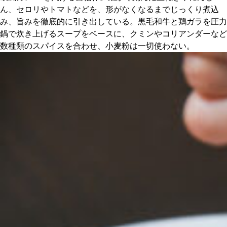
関西で開催。
ん、セロリやトマトなどを、形がなくなるまでじっくり煮込
おすすめの展覧会
み、旨みを徹底的に引き出している。黒毛和牛と鶏ガラを圧力
鍋で炊き上げるスープをベースに、クミンやコリアンダーなど
数種類のスパイスを合わせ、小麦粉は一切使わない。
おすすめの映画
誠光社で選びました。
おすすめの本
紹介します。
おすすめのイベント