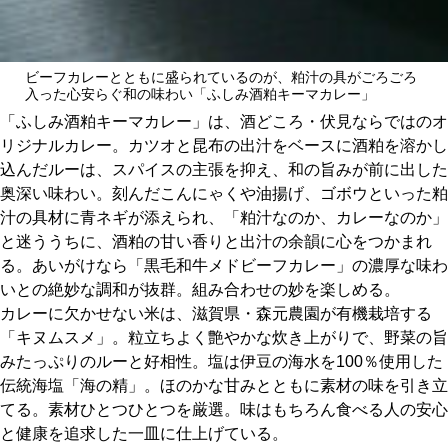
ビーフカレーとともに盛られているのが、粕汁の具がごろごろ
入った心安らぐ和の味わい「ふしみ酒粕キーマカレー」
「ふしみ酒粕キーマカレー」は、酒どころ・伏見ならではのオ
リジナルカレー。カツオと昆布の出汁をベースに酒粕を溶かし
込んだルーは、スパイスの主張を抑え、和の旨みが前に出した
奥深い味わい。刻んだこんにゃくや油揚げ、ゴボウといった粕
汁の具材に青ネギが添えられ、「粕汁なのか、カレーなのか」
と迷ううちに、酒粕の甘い香りと出汁の余韻に心をつかまれ
る。あいがけなら「黒毛和牛メドビーフカレー」の濃厚な味わ
いとの絶妙な調和が抜群。組み合わせの妙を楽しめる。
カレーに欠かせない米は、滋賀県・森元農園が有機栽培する
「キヌムスメ」。粒立ちよく艶やかな炊き上がりで、野菜の旨
みたっぷりのルーと好相性。塩は伊豆の海水を100％使用した
伝統海塩「海の精」。ほのかな甘みとともに素材の味を引き立
てる。素材ひとつひとつを厳選。味はもちろん食べる人の安心
と健康を追求した一皿に仕上げている。