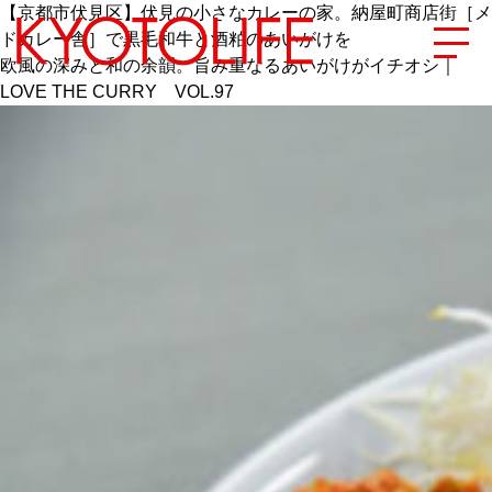
【京都市伏見区】伏見の小さなカレーの家。納屋町商店街［メ
ドカレー舎］で黒毛和牛と酒粕のあいがけを
欧風の深みと和の余韻。旨み重なるあいがけがイチオシ｜
LOVE THE CURRY VOL.97
エリアから探す
地図から探す
カテゴリーから探す
SPECIAL
NEW OPEN
SERIES