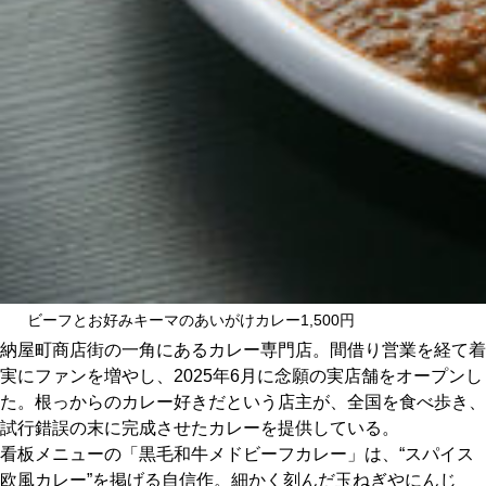
京都おやつクラブ
私と店のはなし
今月の京みやげ
京都の書店
ビーフとお好みキーマのあいがけカレー1,500円
納屋町商店街の一角にあるカレー専門店。間借り営業を経て着
CULTURE
実にファンを増やし、2025年6月に念願の実店舗をオープンし
た。根っからのカレー好きだという店主が、全国を食べ歩き、
試行錯誤の末に完成させたカレーを提供している。
すべて
看板メニューの「黒毛和牛メドビーフカレー」は、“スパイス
欧風カレー”を掲げる自信作。細かく刻んだ玉ねぎやにんじ