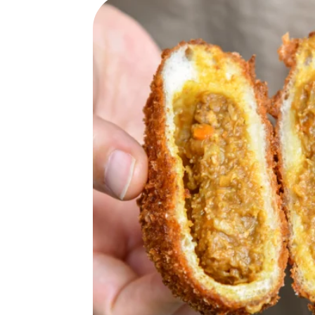
SPECIAL
SERIES
カレーが好き
京都おやつクラブ
私と店のはなし
今月の京みやげ
京都の書店