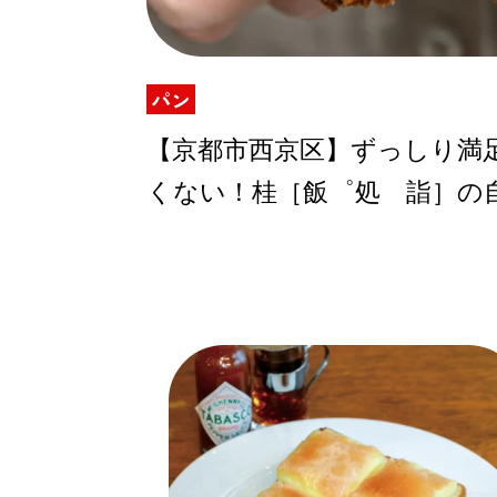
パン
ABOUT US
【京都市西京区】ずっしり満
くない！桂［飯゜処 詣］の
チケットプレゼント