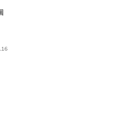
ョ
個
］
.16