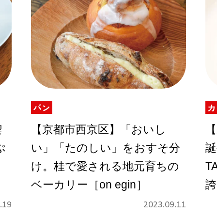
パン
カ
喫
【京都市西京区】「おいし
【
ぷ
い」「たのしい」をおすそ分
誕
け。桂で愛される地元育ちの
T
ベーカリー［on egin］
誇
.19
2023.09.11