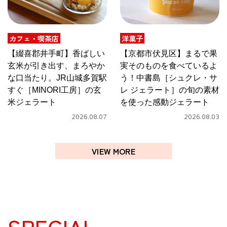
京都おやつクラブ
カフェ・喫茶店
洋菓子
私と店のはなし
【綴喜郡井手町】香ばしい
【京都市伏見区】まるで果
玄米が引き出す、まろやか
実そのものを食べているよ
な口当たり。JR山城多賀駅
う！中書島［シュクレ・サ
今月の京みやげ
すぐ［MINORI工房］の玄
レ ジェラート］の旬の素材
米ジェラート
を使った感動ジェラート
京都の書店
2026.08.07
2026.08.03
VIEW MORE
CULTURE
すべて
SPECIAL