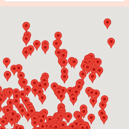
すべて
洋菓子
カフェ・喫茶店
文房具
うどん・そば
カレー
コーヒー
テイクアウト
その他食品
食堂
麺類
和食
スナックフード
パン
エスニック料理
和菓子
創作料理
バー・居酒屋
肉料理
スペイン料理
調味料
雑貨
日本茶・紅茶
洋食
うどん
中華料理
雑貨・インテリア
ピッツァ
イタリア料理
ハンバーガー
お守り・縁起物
フランス料理
ギャラリー・アクティビティetc
韓国料理
ラーメン