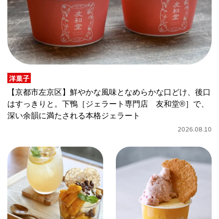
CULTURE
ABOUT US
Instagram
洋菓子
チケットプレゼント応募
【京都市左京区】鮮やかな風味となめらかな口どけ、後口
はすっきりと。下鴨［ジェラート専門店 友和堂®］で、
深い余韻に満たされる本格ジェラート
2026.08.10
MAIN MENU
SERIES
カレーが好き