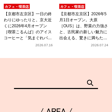
カフェ・喫茶店
カフェ・喫茶店
【京都市左京区】一日の終
【京都市左京区】2026年5
わりにゆったりと。京大近
月1日オープン。大原
くに2026年4月オープン
［OUS］は、野菜の力強さ
［喫茶こるんば］のアイス
と、古民家の新しい魅力に
コーヒーと「気まぐれパス
出会える、驚きに満ちたカ
タ」
フェ
2026.07.16
2026.07.24
/ AREA /