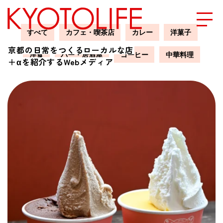
すべて
カフェ・喫茶店
カレー
洋菓子
京都の日常をつくるローカルな店
洋食
バー・居酒屋
コーヒー
中華料理
エリアから探す
＋αを紹介するWebメディア
地図から探す
カテゴリーから探す
SPECIAL
NEW OPEN
SERIES