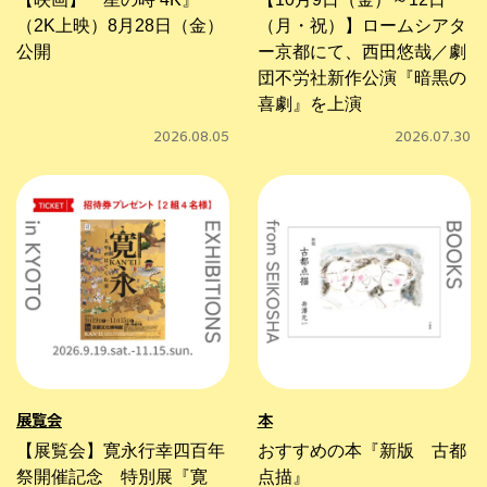
（2K上映）8月28日（金）
（月・祝）】ロームシアタ
公開
ー京都にて、西田悠哉／劇
団不労社新作公演『暗黒の
喜劇』を上演
2026.08.05
2026.07.30
展覧会
本
【展覧会】寛永行幸四百年
おすすめの本『新版 古都
祭開催記念 特別展『寛
点描』