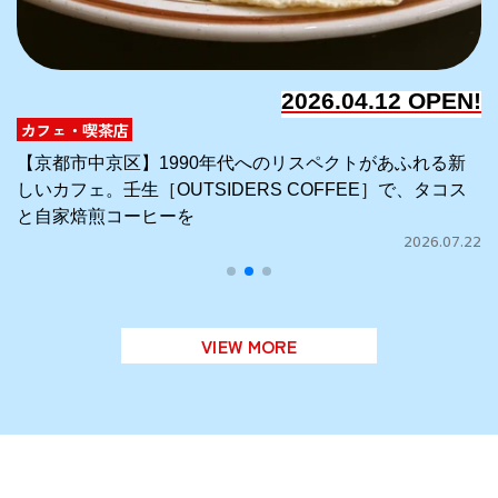
2026.04.12
OPEN!
カフェ・喫茶店
90年代へのリスペクトがあふれる新
【京都市中京区】おかわり
SIDERS COFFEE］で、タコス
［Focaccería CH
を
サンド
2026.07.22
VIEW MORE