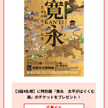
京都おやつクラブ
私と店のはなし
今月の京みやげ
京都の書店
CULTURE
【2組4名様】に特別展『寛永 太平がはぐくむ
美』のチケットをプレゼント！
すべて
応募する