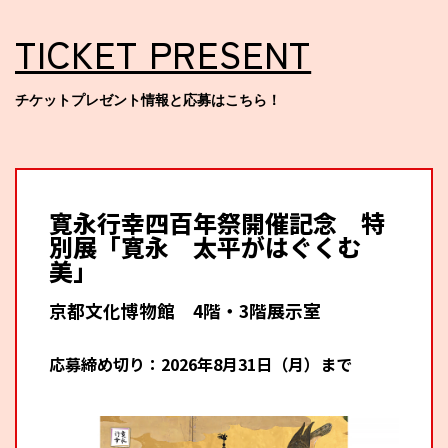
CULTURE
TICKET PRESENT
ABOUT US
チケットプレゼント情報と応募はこちら！
Instagram
チケットプレゼント応募
寛永行幸四百年祭開催記念 特
別展「寛永 太平がはぐくむ
美」
京都文化博物館 4階・3階展示室
MAIN MENU
応募締め切り：2026年8月31日（月）まで
SERIES
カレーが好き