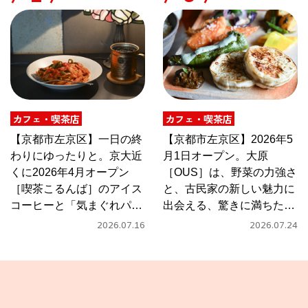
カフェ・喫茶店
カフェ・喫茶店
【京都市左京区】一日の終
【京都市左京区】2026年5
わりにゆったりと。京大近
月1日オープン。大原
くに2026年4月オープン
［OUS］は、野菜の力強さ
［喫茶こるんば］のアイス
と、古民家の新しい魅力に
コーヒーと「気まぐれパス
出会える、驚きに満ちたカ
タ」
フェ
2026.07.16
2026.07.24