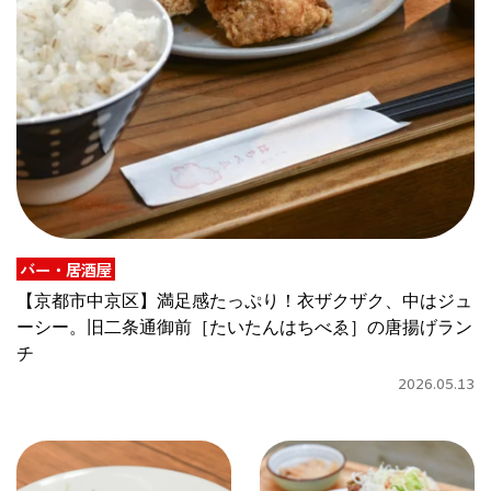
CULTURE
ABOUT US
Instagram
チケットプレゼント応募
バー・居酒屋
【京都市中京区】満足感たっぷり！衣ザクザク、中はジュ
ーシー。旧二条通御前［たいたんはちべゑ］の唐揚げラン
MAIN MENU
チ
2026.05.13
SERIES
カレーが好き