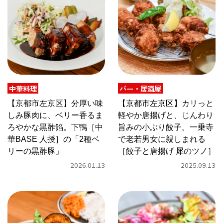
京都おやつクラブ
私と店のはなし
今月の京みやげ
中華料理
バー・居酒屋
【京都市左京区】分厚い味
【京都市左京区】カリっと
京都の書店
しみ豚肉に、ベリー香るま
軽やか唐揚げと、じんわり
ろやかな黒酢餡。下鴨［中
旨みの小ぶり餃子。一乗寺
華BASE 人授］の「2種ベ
で老若男女に親しまれる
リーの黒酢豚」
［餃子と唐揚げ 犀のツノ］
2026.01.13
2025.09.13
CULTURE
すべて