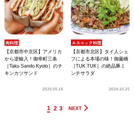
肉料理
エスニック料理
【京都市中京区】アメリカ
【京都市北区】タイ人シェ
から逆輸入！御幸町三条
フによる本場の味！御薗橋
［Taku Sando Kyoto］のチ
［TUK TUK］の絶品豚ミ
キンカツサンド
ンチサラダ
2025.05.16
2024.10.25
1
2
3
NEXT