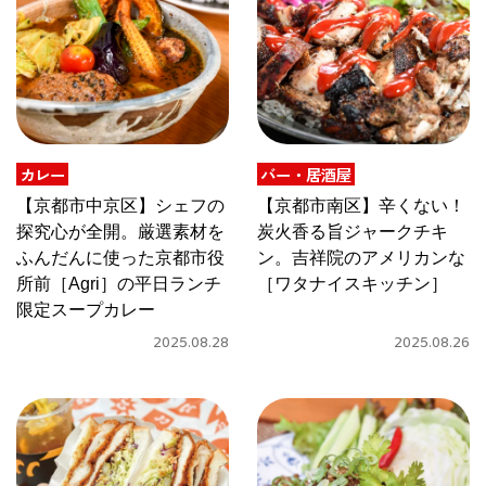
関西で開催。
おすすめの展覧会
おすすめの映画
誠光社で選びました。
カレー
バー・居酒屋
おすすめの本
【京都市中京区】シェフの
【京都市南区】辛くない！
探究心が全開。厳選素材を
炭火香る旨ジャークチキ
紹介します。
ふんだんに使った京都市役
ン。吉祥院のアメリカンな
おすすめのイベント
所前［Agri］の平日ランチ
［ワタナイスキッチン］
限定スープカレー
2025.08.28
2025.08.26