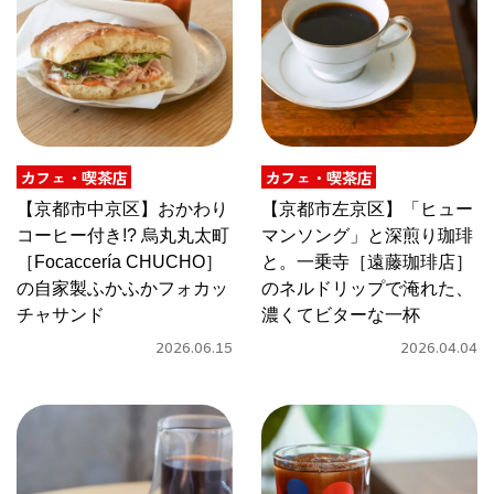
関西で開催。
おすすめの展覧会
おすすめの映画
誠光社で選びました。
カフェ・喫茶店
カフェ・喫茶店
おすすめの本
【京都市中京区】おかわり
【京都市左京区】「ヒュー
コーヒー付き!? 烏丸丸太町
マンソング」と深煎り珈琲
紹介します。
［Focaccería CHUCHO］
と。一乗寺［遠藤珈琲店］
おすすめのイベント
の自家製ふかふかフォカッ
のネルドリップで淹れた、
チャサンド
濃くてビターな一杯
2026.06.15
2026.04.04