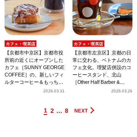
カフェ・喫茶店
カフェ・喫茶店
【京都市中京区】京都市役
【京都市左京区】京都の日
所前の近くにオープンした
常に交わる、ベトナムのカ
カフェ［SUNNY GEORGE
フェ文化。理髪店併設のコ
COFFEE］の、新しいフィ
ーヒースタンド、北山
ルターコーヒー＆もっちり
［Other Half Barber &
米麹シナモンロール
Coffee］
2026.03.31
2026.03.26
1
2
…
8
NEXT