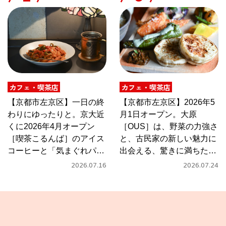
カフェ・喫茶店
カフェ・喫茶店
【京都市左京区】一日の終
【京都市左京区】2026年5
わりにゆったりと。京大近
月1日オープン。大原
くに2026年4月オープン
［OUS］は、野菜の力強さ
［喫茶こるんば］のアイス
と、古民家の新しい魅力に
コーヒーと「気まぐれパス
出会える、驚きに満ちたカ
タ」
フェ
2026.07.16
2026.07.24