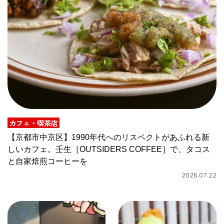
CULTURE
ABOUT US
Instagram
チケットプレゼント応募
カフェ・喫茶店
【京都市中京区】1990年代へのリスペクトがあふれる新
しいカフェ。壬生［OUTSIDERS COFFEE］で、タコス
MAIN MENU
と自家焙煎コーヒーを
2026.07.22
SERIES
カレーが好き