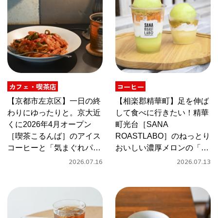
京都おやつクラブ
私と店のはなし
今月の京みやげ
カフェ・喫茶店
コーヒー
【京都市左京区】一日の終
【相楽郡精華町】足を伸ば
京都の書店
わりにゆったりと。京大近
して食べに行きたい！精華
くに2026年4月オープン
町光台［SANA
［喫茶こるんば］のアイス
ROASTLABO］のねっとり
コーヒーと「気まぐれパス
おいしい濃厚メロンの「ジ
タ」
ェラート氷」
2026.07.16
2026.07.13
CULTURE
すべて