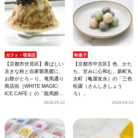
京都おやつクラブ
私と店のはなし
今月の京みやげ
カフェ・喫茶店
和菓子
【京都市伏見区】香ばしい
【京都市中京区】色、かた
京都の書店
京きな粉と自家製黒蜜に、
ち、甘みに心和む。新町丸
お餅がとろ～り。竜馬通り
太町［亀屋友永］の「三色
商店街［WHITE MAGIC-
松露（さんしきしょう
ICE CAFE-］の「龍馬餅」
ろ）」
は、和菓子みたいなかき氷
2026.05.22
2026.04.10
CULTURE
すべて