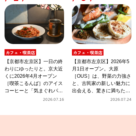
カフェ・喫茶店
カフェ・喫茶店
【京都市左京区】一日の終
【京都市左京区】2026年5
わりにゆったりと。京大近
月1日オープン。大原
くに2026年4月オープン
［OUS］は、野菜の力強さ
［喫茶こるんば］のアイス
と、古民家の新しい魅力に
コーヒーと「気まぐれパス
出会える、驚きに満ちたカ
タ」
フェ
2026.07.16
2026.07.24