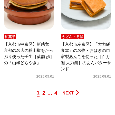
和菓子
うどん・そば
【京都市中京区】新感覚！
【京都市左京区】「大力餅
京都の名店の粉山椒をたっ
食堂」の名物・おはぎの自
ぷり使った壬生［菓舗 歩］
家製あんこを使った［百万
の「山椒どらやき」
遍 大力餅］のあんバターサ
ンド
2025.09.01
2025.08.01
1
2
…
4
NEXT