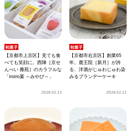
関西で開催。
おすすめの展覧会
おすすめの映画
誠光社で選びました。
和菓子
和菓子
おすすめの本
【京都市上京区】見ても食
【京都市右京区】創業65
べても笑顔に。西陣［京せ
年。鹿王院［新月］が誇
紹介します。
んべい 雅苑］のカラフルな
る、洋酒がじゅわじゅわ染
おすすめのイベント
「iroiro菓 ～みやび～」
みるブランデーケーキ
2026.02.13
2026.02.12