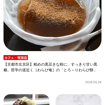
CULTURE
ABOUT US
Instagram
チケットプレゼント応募
カフェ・喫茶店
【京都市左京区】粗めの黒豆きな粉に、すっきり甘い黒
糖。哲学の道近く［わらび奄］の「とろ～りわらび餅」
MAIN MENU
2026.05.26
SERIES
カレーが好き