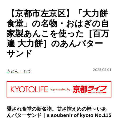
CULTURE
【京都市左京区】「大力餅
ABOUT US
食堂」の名物・おはぎの自
Instagram
家製あんこを使った［百万
遍 大力餅］のあんバター
チケットプレゼント応募
サンド
2025.08.01
うどん・そば
MAIN MENU
SERIES
愛され食堂の新名物。甘さ控えめの軽～いあ
んバターサンド｜a soubenir of kyoto No.115
カレーが好き