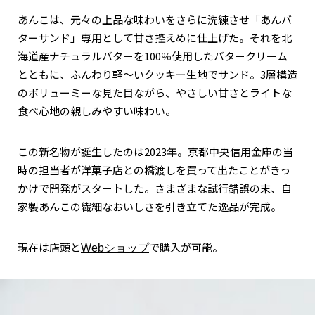
あんこは、元々の上品な味わいをさらに洗練させ「あんバ
ターサンド」専用として甘さ控えめに仕上げた。それを北
海道産ナチュラルバターを100％使用したバタークリーム
とともに、ふんわり軽～いクッキー生地でサンド。3層構造
のボリューミーな見た目ながら、やさしい甘さとライトな
食べ心地の親しみやすい味わい。
この新名物が誕生したのは2023年。京都中央信用金庫の当
時の担当者が洋菓子店との橋渡しを買って出たことがきっ
かけで開発がスタートした。さまざまな試行錯誤の末、自
家製あんこの繊細なおいしさを引き立てた逸品が完成。
現在は店頭と
で購入が可能。
Webショップ