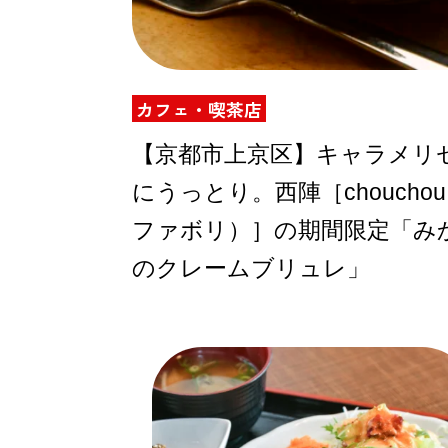
ABOUT US
カフェ・喫茶店
【京都市上京区】キャラメリ
にうっとり。西陣［chouchou 
チケットプレゼント
ファボリ）］の期間限定「み
のクレームブリュレ」