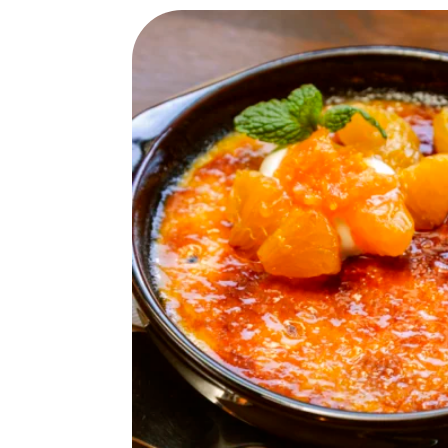
SPECIAL
SERIES
カレーが好き
京都おやつクラブ
私と店のはなし
今月の京みやげ
京都の書店