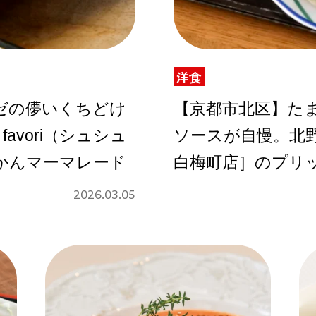
Instagram
洋食
ゼの儚いくちどけ
【京都市北区】た
favori（シュシュ
ソースが自慢。北野白
応募
かんマーマレード
白梅町店］のプリ
2026.03.05