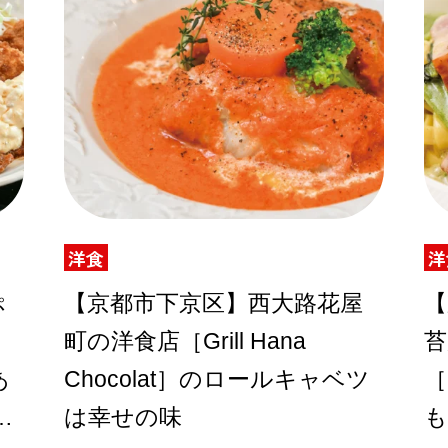
洋食
洋
ぷ
【京都市下京区】西大路花屋
【
町の洋食店［Grill Hana
苔
あ
Chocolat］のロールキャベツ
［
は幸せの味
も