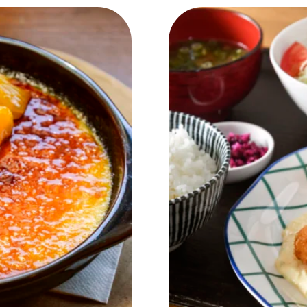
NEW OPEN
CULTURE
関西で開催。
おすすめの映
誠光社で選び
紹介します。