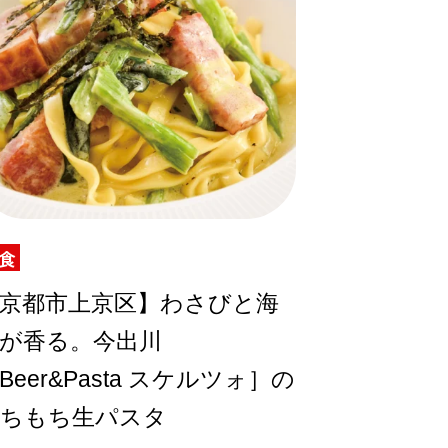
食
京都市上京区】わさびと海
が香る。今出川
Beer&Pasta スケルツォ］の
ちもち生パスタ