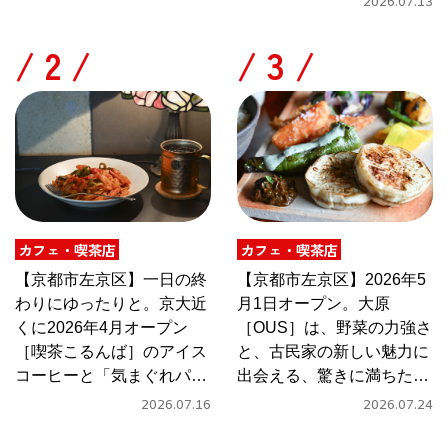
2026.07.13
/
/
カフェ・喫茶店
カフェ・喫茶店
【京都市左京区】一日の終
【京都市左京区】2026年5
わりにゆったりと。京大近
月1日オープン。大原
くに2026年4月オープン
［OUS］は、野菜の力強さ
［喫茶こるんば］のアイス
と、古民家の新しい魅力に
コーヒーと「気まぐれパス
出会える、驚きに満ちたカ
タ」
フェ
2026.07.16
2026.07.24