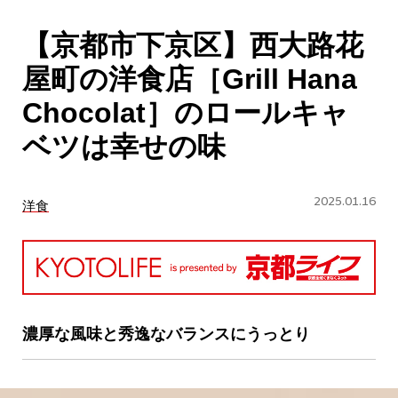
CULTURE
【京都市下京区】西大路花
ABOUT US
屋町の洋食店［Grill Hana
Instagram
Chocolat］のロールキャ
ベツは幸せの味
チケットプレゼント応募
2025.01.16
洋食
MAIN MENU
SERIES
濃厚な風味と秀逸なバランスにうっとり
カレーが好き