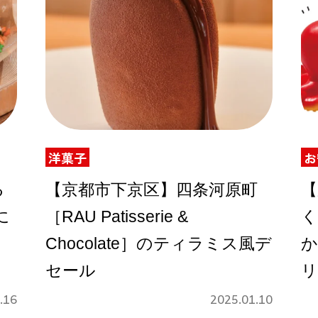
洋菓子
お
る
【京都市下京区】四条河原町
【
に
［RAU Patisserie &
く
Chocolate］のティラミス風デ
か
セール
リ
ー
.16
2025.01.10