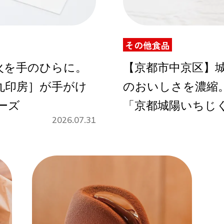
その他食品
Instagram
火を手のひらに。
【京都市中京区】
丸印房］が手がけ
のおいしさを濃縮
応募
ーズ
「京都城陽いちじ
2026.07.31