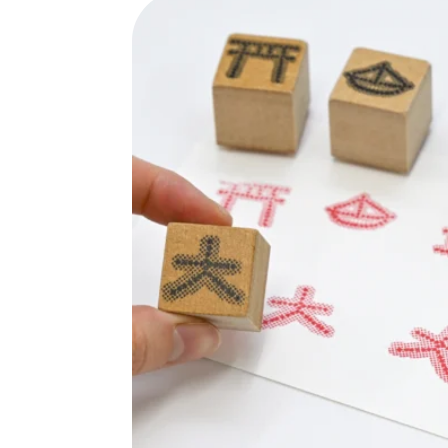
SPECIAL
SERIES
カレーが好き
京都おやつクラブ
私と店のはなし
今月の京みやげ
京都の書店