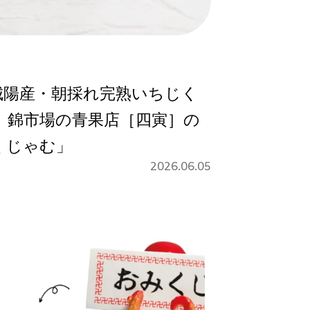
城陽産・朝採れ完熟いちじく
。錦市場の青果店［四寅］の
くじゃむ」
2026.06.05