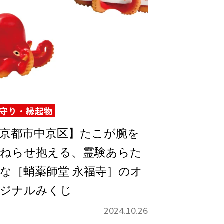
守り・縁起物
京都市中京区】たこが腕を
ねらせ抱える、霊験あらた
な［蛸薬師堂 永福寺］のオ
ジナルみくじ
2024.10.26