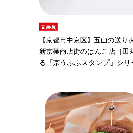
文房具
ABOUT US
【京都市中京区】五山の送り
新京極商店街のはんこ店［田
チケットプレゼント
る「京うふふスタンプ」シリ