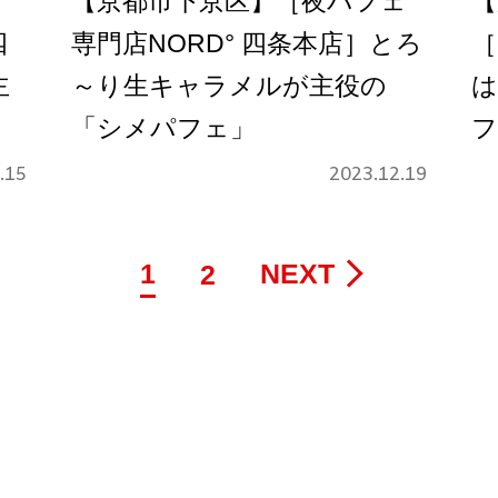
【京都市下京区】［夜パフェ
【
四
専門店NORD° 四条本店］とろ
［
主
～り生キャラメルが主役の
は
「シメパフェ」
フ
.15
2023.12.19
1
NEXT
2