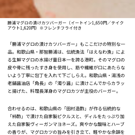
勝浦マグロの漬けカツバーガー（イートイン1,650円／テイク
アウト1,620円）※フレンチフライ付き
「勝浦マグロの漬けカツバーガー」もここだけの特別な一
品。和歌山県・那智勝浦は、伝統漁法「はえなわ漁」によ
る生鮮マグロの水揚げ量日本一を誇る港町。そのマグロの
皮や骨に残ったすき身を使用し、筋や繊維が口にあたらな
いよう丁寧に包丁を入れて下ごしらえ。和歌山県・湯浅の
老舗醤油店「角長」の「濁り醤」に漬けこんでからカラッ
と揚げた、料理長渾身のマグロカツが主役のバーガー。
合わせるのは、和歌山県の「田村造酢」が作る伝統的な
「柿酢」で漬けた自家製ピクルスと、ディルをたっぷり加
えた自家製ヴィーガンマヨネーズ。爽やかな酸味とハーブ
の香りが、マグロカツの旨みを引き立て、軽やかな余韻を