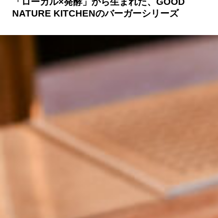
「ローカル×発酵」から生まれた、GOOD
NATURE KITCHENのバーガーシリーズ
京都おやつクラブ
私と店のはなし
今月の京みやげ
京都の書店
CULTURE
すべて