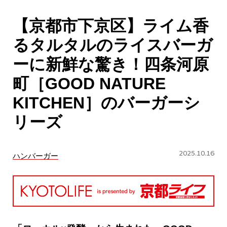
CULTURE
【京都市下京区】ライム香
ABOUT US
るタルタルのライスバーガ
Instagram
ーに新鮮な驚き！四条河原
町［GOOD NATURE
チケットプレゼント応募
KITCHEN］のバーガーシ
リーズ
2025.10.16
ハンバーガー
MAIN MENU
SERIES
カレーが好き