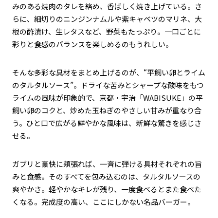
みのある焼肉のタレを絡め、香ばしく焼き上げている。さ
らに、細切りのニンジンナムルや紫キャベツのマリネ、大
根の酢漬け、生レタスなど、野菜もたっぷり。一口ごとに
彩りと食感のバランスを楽しめるのもうれしい。
そんな多彩な具材をまとめ上げるのが、“平飼い卵とライム
のタルタルソース”。ドライな苦みとシャープな酸味をもつ
ライムの風味が印象的で、京都・宇治「WABISUKE」の平
飼い卵のコクと、炒めた玉ねぎのやさしい甘みが重なり合
う。ひと口で広がる鮮やかな風味は、新鮮な驚きを感じさ
せる。
ガブリと豪快に頬張れば、一斉に弾ける具材それぞれの旨
みと食感。そのすべてを包み込むのは、タルタルソースの
爽やかさ。軽やかなキレが残り、一度食べるとまた食べた
くなる。完成度の高い、ここにしかない名品バーガー。