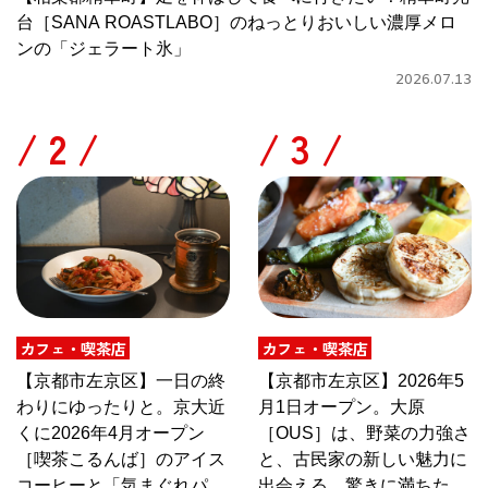
台［SANA ROASTLABO］のねっとりおいしい濃厚メロ
ンの「ジェラート氷」
2026.07.13
/
/
カフェ・喫茶店
カフェ・喫茶店
【京都市左京区】一日の終
【京都市左京区】2026年5
わりにゆったりと。京大近
月1日オープン。大原
くに2026年4月オープン
［OUS］は、野菜の力強さ
［喫茶こるんば］のアイス
と、古民家の新しい魅力に
コーヒーと「気まぐれパス
出会える、驚きに満ちたカ