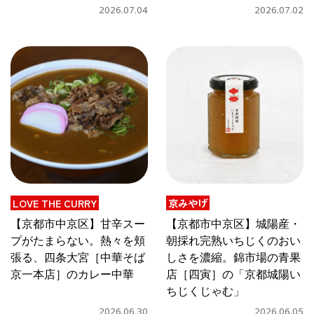
ンソーセージ」
ャンデ～」
2026.07.04
2026.07.02
LOVE THE CURRY
京みやげ
【京都市中京区】甘辛スー
【京都市中京区】城陽産・
プがたまらない。熱々を頬
朝採れ完熟いちじくのおい
張る、四条大宮［中華そば
しさを濃縮。錦市場の青果
京一本店］のカレー中華
店［四寅］の「京都城陽い
ちじくじゃむ」
2026.06.30
2026.06.05