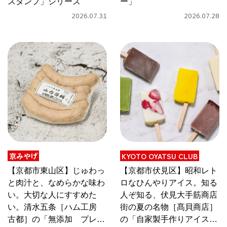
スタンプ」シリーズ
ー」
関西で開催。
2026.07.31
2026.07.28
おすすめの展覧会
おすすめの映画
誠光社で選びました。
おすすめの本
紹介します。
おすすめのイベント
京みやげ
KYOTO OYATSU CLUB
【京都市東山区】じゅわっ
【京都市伏見区】昭和レト
と肉汁と、なめらかな味わ
ロなひんやりアイス。知る
い。大切な人にすすめた
人ぞ知る、伏見大手筋商店
い。清水五条［ハム工房
街の夏の名物［髙貝商店］
古都］の「無添加 プレー
の「自家製手作りアイスキ