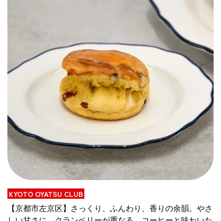
CULTURE
ABOUT US
Instagram
チケットプレゼント応募
MAIN MENU
SERIES
KYOTO OYATSU CLUB
【京都市左京区】さっくり、ふんわり、香りの余韻。やさ
カレーが好き
しい甘さに、クランベリーが重なる。コーヒーと味わいた