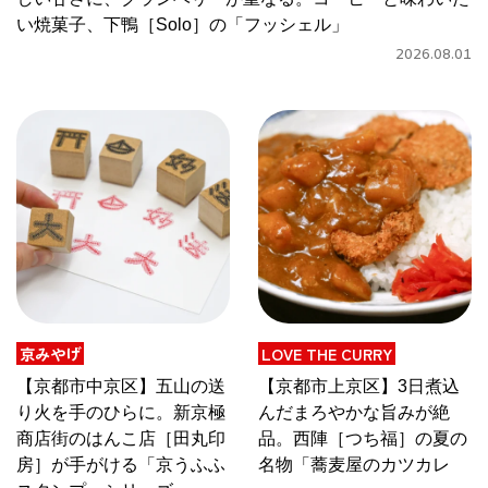
い焼菓子、下鴨［Solo］の「フッシェル」
京都おやつクラブ
2026.08.01
私と店のはなし
今月の京みやげ
京都の書店
京みやげ
LOVE THE CURRY
CULTURE
【京都市中京区】五山の送
【京都市上京区】3日煮込
り火を手のひらに。新京極
んだまろやかな旨みが絶
商店街のはんこ店［田丸印
品。西陣［つち福］の夏の
すべて
房］が手がける「京うふふ
名物「蕎麦屋のカツカレ