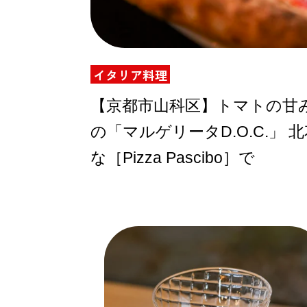
ABOUT US
イタリア料理
【京都市山科区】トマトの甘
の「マルゲリータD.O.C.」
チケットプレゼント
な［Pizza Pascibo］で