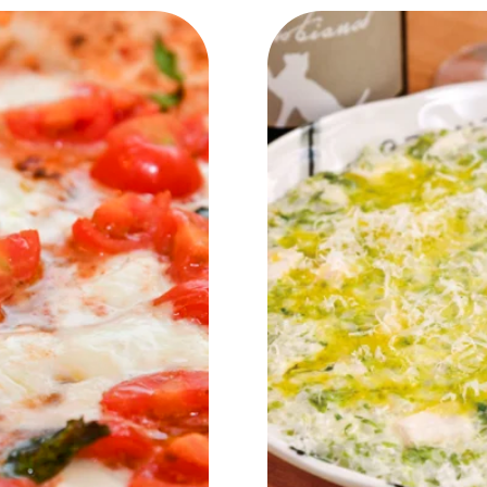
NEW OPEN
CULTURE
関西で開催。
おすすめの映
誠光社で選び
紹介します。