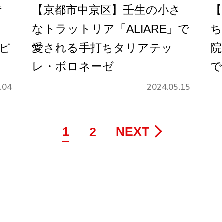
街
【京都市中京区】壬生の小さ
【
なトラットリア「ALIARE」で
ち
リピ
愛される手打ちタリアテッ
院
レ・ボロネーゼ
で
.04
2024.05.15
1
NEXT
2