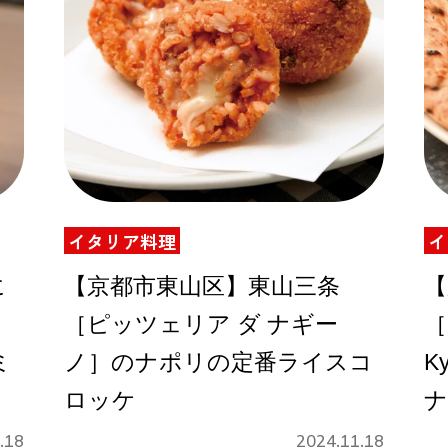
イタリア料理
イ
に
【京都市東山区】東山三条
【
ー
［ピッツェリア ダ ナギー
［P
ミ
ノ］のナポリの定番ライスコ
K
ロッケ
ナ
.18
2024.11.18