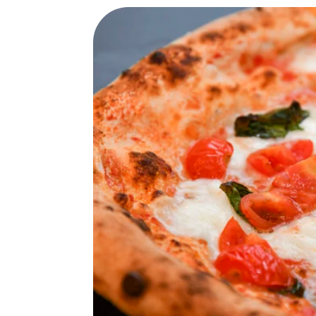
SPECIAL
SERIES
カレーが好き
京都おやつクラブ
私と店のはなし
今月の京みやげ
京都の書店