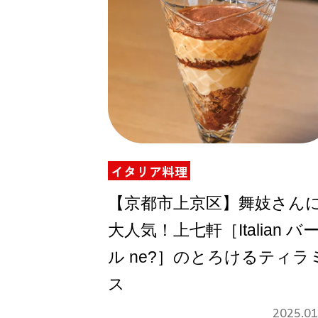
イタリア料理
【京都市上京区】舞妓さん
大人気！上七軒［Italian バ
ル ne?］のとろけるティラ
ス
2025.01