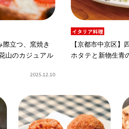
Instagram
イタリア料理
み際立つ、窯焼き
【京都市中京区】四条中
 北花山のカジュアル
ホタテと新物生青
応募
2025.12.10