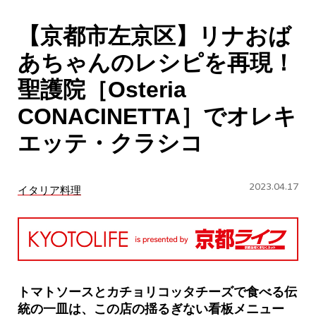
CULTURE
【京都市左京区】リナおば
ABOUT US
あちゃんのレシピを再現！
Instagram
聖護院［Osteria
CONACINETTA］でオレキ
チケットプレゼント応募
エッテ・クラシコ
2023.04.17
イタリア料理
MAIN MENU
SERIES
トマトソースとカチョリコッタチーズで食べる伝
統の一皿は、この店の揺るぎない看板メニュー
カレーが好き