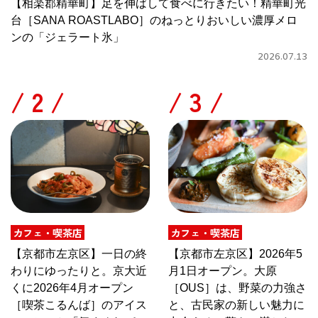
【相楽郡精華町】足を伸ばして食べに行きたい！精華町光
台［SANA ROASTLABO］のねっとりおいしい濃厚メロ
ンの「ジェラート氷」
2026.07.13
/
/
カフェ・喫茶店
カフェ・喫茶店
【京都市左京区】一日の終
【京都市左京区】2026年5
わりにゆったりと。京大近
月1日オープン。大原
くに2026年4月オープン
［OUS］は、野菜の力強さ
［喫茶こるんば］のアイス
と、古民家の新しい魅力に