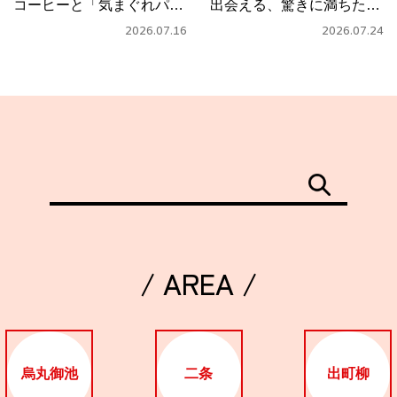
コーヒーと「気まぐれパス
出会える、驚きに満ちたカ
タ」
フェ
2026.07.16
2026.07.24
/ AREA /
烏丸御池
二条
出町柳