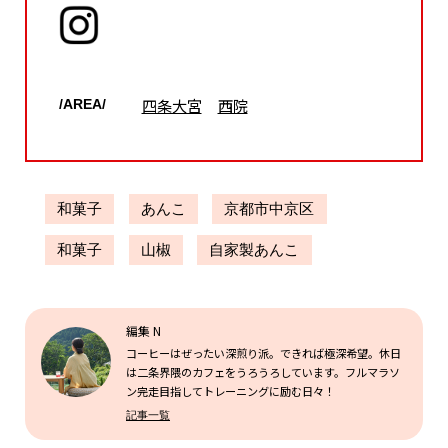
四条大宮
西院
/AREA/
和菓子
あんこ
京都市中京区
和菓子
山椒
自家製あんこ
編集 N
コーヒーはぜったい深煎り派。できれば極深希望。休日
は二条界隈のカフェをうろうろしています。フルマラソ
ン完走目指してトレーニングに励む日々！
記事一覧