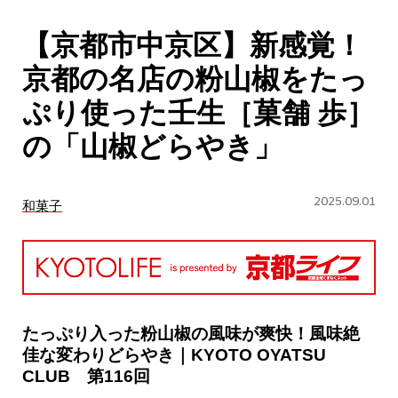
CULTURE
【京都市中京区】新感覚！
ABOUT US
京都の名店の粉山椒をたっ
Instagram
ぷり使った壬生［菓舗 歩］
の「山椒どらやき」
チケットプレゼント応募
2025.09.01
和菓子
MAIN MENU
SERIES
たっぷり入った粉山椒の風味が爽快！風味絶
佳な変わりどらやき｜KYOTO OYATSU
CLUB 第116回
カレーが好き