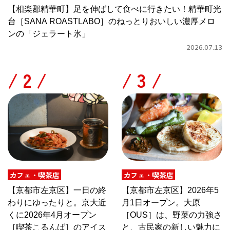
【相楽郡精華町】足を伸ばして食べに行きたい！精華町光
台［SANA ROASTLABO］のねっとりおいしい濃厚メロ
ンの「ジェラート氷」
2026.07.13
/
/
カフェ・喫茶店
カフェ・喫茶店
【京都市左京区】一日の終
【京都市左京区】2026年5
わりにゆったりと。京大近
月1日オープン。大原
くに2026年4月オープン
［OUS］は、野菜の力強さ
［喫茶こるんば］のアイス
と、古民家の新しい魅力に