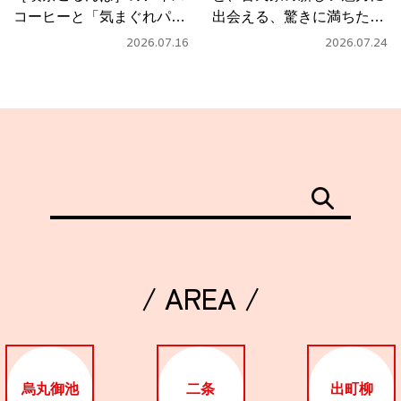
コーヒーと「気まぐれパス
出会える、驚きに満ちたカ
タ」
フェ
2026.07.16
2026.07.24
/ AREA /
烏丸御池
二条
出町柳