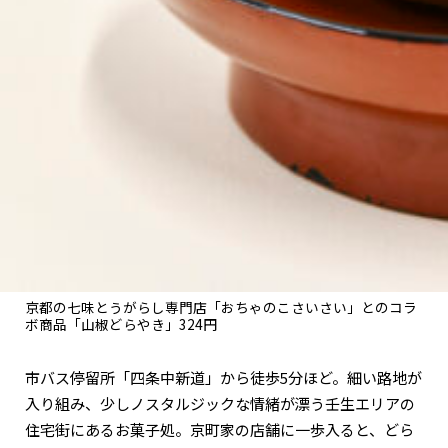
関西で開催。
おすすめの展覧会
おすすめの映画
誠光社で選びました。
おすすめの本
紹介します。
おすすめのイベント
京都の七味とうがらし専門店「おちゃのこさいさい」とのコラ
ボ商品「山椒どらやき」324円
市バス停留所「四条中新道」から徒歩5分ほど。細い路地が
入り組み、少しノスタルジックな情緒が漂う壬生エリアの
住宅街にあるお菓子処。京町家の店舗に一歩入ると、どら