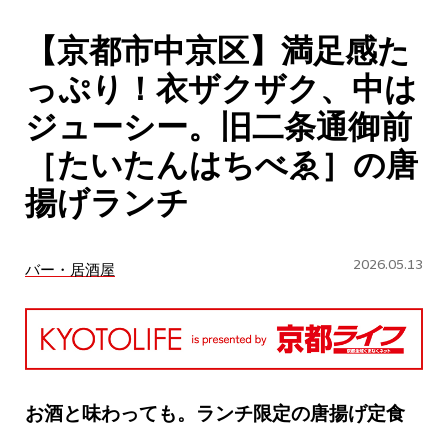
CULTURE
【京都市中京区】満足感た
ABOUT US
っぷり！衣ザクザク、中は
Instagram
ジューシー。旧二条通御前
［たいたんはちべゑ］の唐
チケットプレゼント応募
揚げランチ
2026.05.13
バー・居酒屋
MAIN MENU
SERIES
お酒と味わっても。ランチ限定の唐揚げ定食
カレーが好き