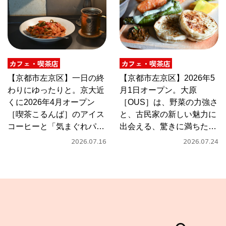
カフェ・喫茶店
カフェ・喫茶店
【京都市左京区】一日の終
【京都市左京区】2026年5
わりにゆったりと。京大近
月1日オープン。大原
くに2026年4月オープン
［OUS］は、野菜の力強さ
［喫茶こるんば］のアイス
と、古民家の新しい魅力に
コーヒーと「気まぐれパス
出会える、驚きに満ちたカ
タ」
フェ
2026.07.16
2026.07.24