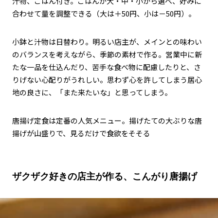
汁物、ごはん付き。ごはんが大・中・小から選べ、好みに
合わせて量を調整できる（大は＋50円、小は－50円）。
小鉢と汁物は日替わり。明るい店主が、メインとの味わい
のバランスを考えながら、季節の素材で作る。営業中に新
たな一品を仕込んだり、苦手な食べ物に配慮したりと、さ
りげない心配りがうれしい。思わず心を許してしまう居心
地の良さに、「また来たいな」と思ってしまう。
唐揚げ定食は定番の人気メニュー。揚げたての大ぶりな唐
揚げが山盛りで、見るだけで食欲をそそる
ザクザク好きの店主が作る、こんがり唐揚げ