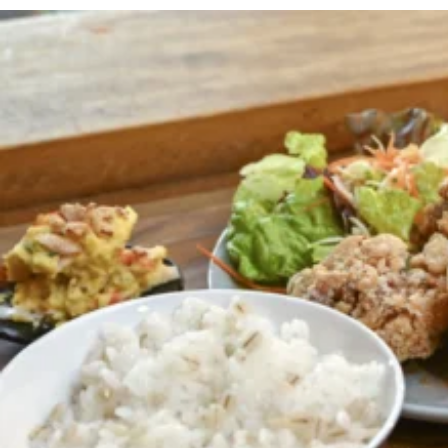
京都おやつクラブ
私と店のはなし
今月の京みやげ
京都の書店
CULTURE
すべて