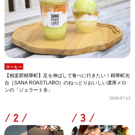
コーヒー
【相楽郡精華町】足を伸ばして食べに行きたい！精華町光
台［SANA ROASTLABO］のねっとりおいしい濃厚メロ
ンの「ジェラート氷」
2026.07.13
/
/