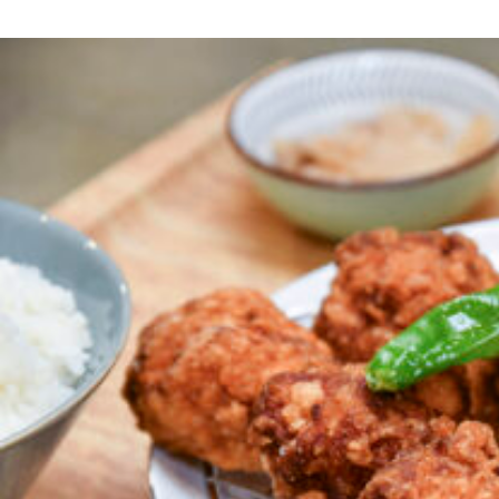
京都おやつクラブ
私と店のはなし
今月の京みやげ
京都の書店
CULTURE
すべて