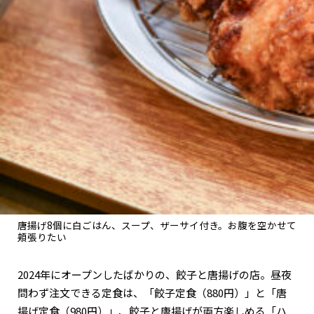
関西で開催。
おすすめの展覧会
おすすめの映画
誠光社で選びました。
おすすめの本
紹介します。
おすすめのイベント
唐揚げ8個に白ごはん、スープ、ザーサイ付き。お腹を空かせて
頬張りたい
2024年にオープンしたばかりの、餃子と唐揚げの店。昼夜
問わず注文できる定食は、「餃子定食（880円）」と「唐
揚げ定食（980円）」、餃子と唐揚げが両方楽しめる「ハ