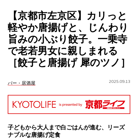
CULTURE
【京都市左京区】カリっと
ABOUT US
軽やか唐揚げと、じんわり
Instagram
旨みの小ぶり餃子。一乗寺
で老若男女に親しまれる
チケットプレゼント応募
［餃子と唐揚げ 犀のツノ］
2025.09.13
バー・居酒屋
MAIN MENU
SERIES
子どもから大人まで白ごはんが進む、リーズ
ナブルな唐揚げ定食
カレーが好き