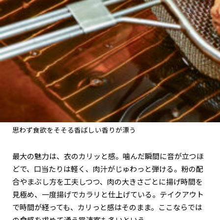
思わず食欲をそそる香ばしい香りが漂う
最大の魅力は、衣のカリッと感。噛んだ瞬間に音が立つほ
どで、口当たりは軽く、肉汁がじゅわっと弾ける。粉の配
合やまぶし方を工夫しつつ、肉の大きさごとに揚げ時間を
見極め、一度揚げでカラリと仕上げている。テイクアウト
で時間が経っても、カリっと感はそのまま。ここならでは
の食感を求めて通う常連客も多いという。