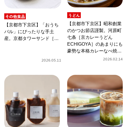
CULTURE
うどん
ABOUT US
その他食品
【京都市下京区】昭和創業
【京都市下京区】「おうち
のかつお節店謹製。河原町
Instagram
バル」にぴったりな手土
七条［京カレーうどん
産。京都タワーサンド［益
ECHIGOYA］のあまりにも
や製菓］のサクサクおつま
チケットプレゼント応募
豪勢な本格カレーなべ焼き
み「居酒屋時間シリーズ」
うどん
2026.02.14
2026.05.11
MAIN MENU
SERIES
カレーが好き