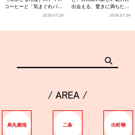
コーヒーと「気まぐれパス
出会える、驚きに満ちたカ
タ」
フェ
2026.07.16
2026.07.24
/ AREA /
烏丸御池
二条
出町柳