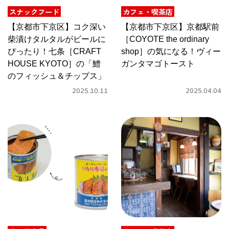
関西で開催。
スナックフード
カフェ・喫茶店
おすすめの展覧会
【京都市下京区】コク深い
【京都市下京区】京都駅前
柴漬けタルタルがビールに
［COYOTE the ordinary
おすすめの映画
ぴったり！七条［CRAFT
shop］の気になる！ヴィー
HOUSE KYOTO］の「鱧
ガンタマゴトースト
誠光社で選びました。
のフィッシュ＆チップス」
おすすめの本
2025.10.11
2025.04.04
紹介します。
おすすめのイベント