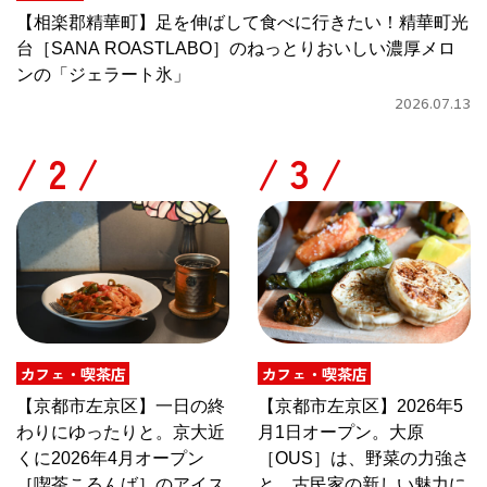
【相楽郡精華町】足を伸ばして食べに行きたい！精華町光
台［SANA ROASTLABO］のねっとりおいしい濃厚メロ
ンの「ジェラート氷」
2026.07.13
/
/
カフェ・喫茶店
カフェ・喫茶店
【京都市左京区】一日の終
【京都市左京区】2026年5
わりにゆったりと。京大近
月1日オープン。大原
くに2026年4月オープン
［OUS］は、野菜の力強さ
［喫茶こるんば］のアイス
と、古民家の新しい魅力に