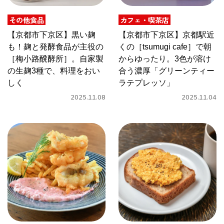
その他食品
カフェ・喫茶店
京都おやつクラブ
【京都市下京区】黒い麹
【京都市下京区】京都駅近
も！麹と発酵食品が主役の
くの［tsumugi cafe］で朝
私と店のはなし
［梅小路醗酵所］。自家製
からゆったり。3色が溶け
の生麹3種で、料理をおい
合う濃厚「グリーンティー
今月の京みやげ
しく
ラテプレッソ」
2025.11.08
2025.11.04
京都の書店
CULTURE
すべて