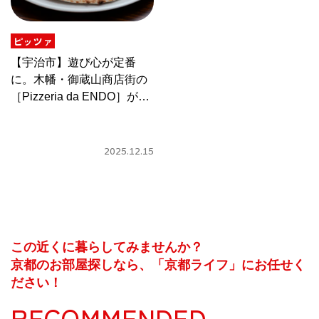
CULTURE
ABOUT US
ピッツァ
【宇治市】遊び心が定番
Instagram
に。木幡・御蔵山商店街の
［Pizzeria da ENDO］が生
み出した名物「おくらやま
チケットプレゼント応募
ピッツァ」
2025.12.15
MAIN MENU
この近くに暮らしてみませんか？
SERIES
京都のお部屋探しなら、「京都ライフ」にお任せく
ださい！
RECOMMENDED
カレーが好き