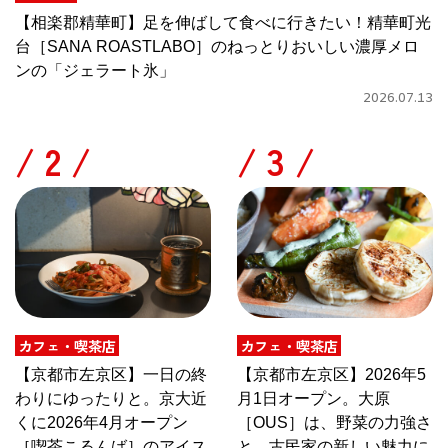
【相楽郡精華町】足を伸ばして食べに行きたい！精華町光
台［SANA ROASTLABO］のねっとりおいしい濃厚メロ
ンの「ジェラート氷」
2026.07.13
/
/
カフェ・喫茶店
カフェ・喫茶店
【京都市左京区】一日の終
【京都市左京区】2026年5
わりにゆったりと。京大近
月1日オープン。大原
くに2026年4月オープン
［OUS］は、野菜の力強さ
［喫茶こるんば］のアイス
と、古民家の新しい魅力に