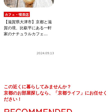
CULTURE
ABOUT US
カフェ・喫茶店
【滋賀県大津市】京都と滋
Instagram
賀の境、比叡平にある一軒
家のナチュラルカフェ
［nest.］
チケットプレゼント応募
2024.09.13
MAIN MENU
この近くに暮らしてみませんか？
SERIES
京都のお部屋探しなら、「京都ライフ」にお任せく
ださい！
RECOMMENDED
カレーが好き