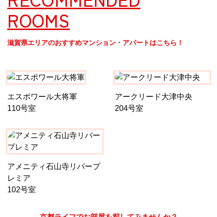
ROOMS
京都おやつクラブ
滋賀県エリアのおすすめマンション・アパートはこちら！
私と店のはなし
今月の京みやげ
エスポワール大将軍
アークリード大津中央
京都の書店
110号室
204号室
アメニティ石山寺リバープ
CULTURE
レミア
102号室
すべて
京都ライフでお部屋を探してみませんか？