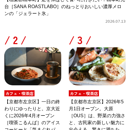
台［SANA ROASTLABO］のねっとりおいしい濃厚メロ
ンの「ジェラート氷」
2026.07.13
/
/
カフェ・喫茶店
カフェ・喫茶店
【京都市左京区】一日の終
【京都市左京区】2026年5
わりにゆったりと。京大近
月1日オープン。大原
くに2026年4月オープン
［OUS］は、野菜の力強さ
［喫茶こるんば］のアイス
と、古民家の新しい魅力に
コーヒーと「気まぐれパス
出会える、驚きに満ちたカ