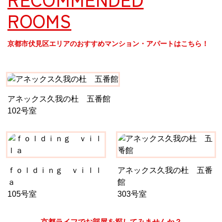
ROOMS
京都おやつクラブ
京都市伏見区エリアのおすすめマンション・アパートはこちら！
私と店のはなし
今月の京みやげ
アネックス久我の杜 五番館
京都の書店
102号室
ｆｏｌｄｉｎｇ ｖｉｌｌ
アネックス久我の杜 五番
CULTURE
ａ
館
105号室
303号室
すべて
京都ライフでお部屋を探してみませんか？