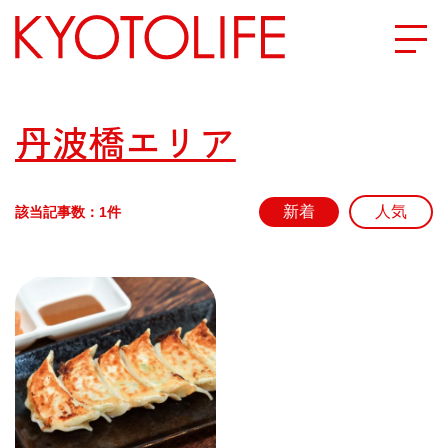
エリアから探す
丹波橋エリア
地図から探す
該当記事数：1件
カテゴリーから探す
SPECIAL
NEW OPEN
SERIES