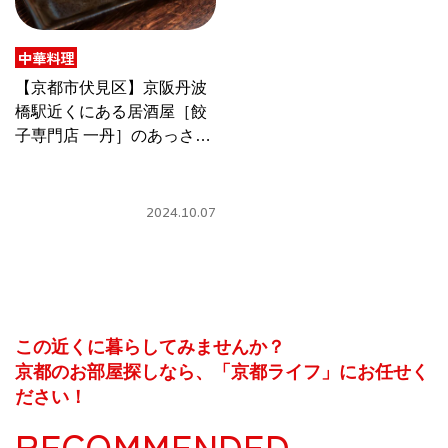
CULTURE
ABOUT US
中華料理
【京都市伏見区】京阪丹波
Instagram
橋駅近くにある居酒屋［餃
子専門店 一丹］のあっさり
鶏餃子
チケットプレゼント応募
2024.10.07
MAIN MENU
この近くに暮らしてみませんか？
SERIES
京都のお部屋探しなら、「京都ライフ」にお任せく
ださい！
RECOMMENDED
カレーが好き