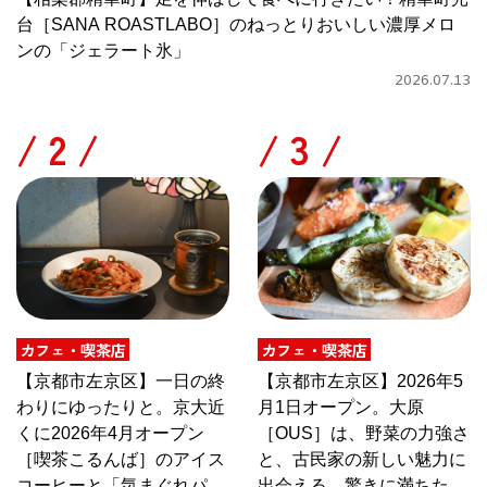
台［SANA ROASTLABO］のねっとりおいしい濃厚メロ
ンの「ジェラート氷」
2026.07.13
/
/
カフェ・喫茶店
カフェ・喫茶店
【京都市左京区】一日の終
【京都市左京区】2026年5
わりにゆったりと。京大近
月1日オープン。大原
くに2026年4月オープン
［OUS］は、野菜の力強さ
［喫茶こるんば］のアイス
と、古民家の新しい魅力に
コーヒーと「気まぐれパス
出会える、驚きに満ちたカ