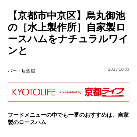
CULTURE
【京都市中京区】烏丸御池
ABOUT US
の［水上製作所］自家製ロ
Instagram
ースハムをナチュラルワイ
ンと
チケットプレゼント応募
2023.10.03
バー・居酒屋
MAIN MENU
SERIES
フードメニューの中でも一番のおすすめは、自家
製のロースハム
カレーが好き