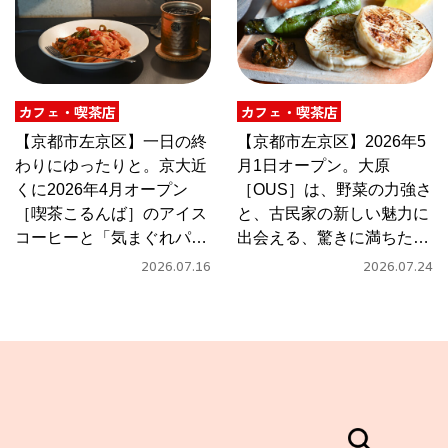
カフェ・喫茶店
カフェ・喫茶店
【京都市左京区】一日の終
【京都市左京区】2026年5
わりにゆったりと。京大近
月1日オープン。大原
くに2026年4月オープン
［OUS］は、野菜の力強さ
［喫茶こるんば］のアイス
と、古民家の新しい魅力に
コーヒーと「気まぐれパス
出会える、驚きに満ちたカ
タ」
フェ
2026.07.16
2026.07.24