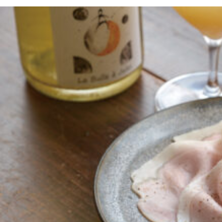
京都おやつクラブ
私と店のはなし
今月の京みやげ
京都の書店
CULTURE
すべて