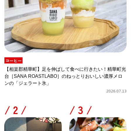
コーヒー
【相楽郡精華町】足を伸ばして食べに行きたい！精華町光
台［SANA ROASTLABO］のねっとりおいしい濃厚メロ
ンの「ジェラート氷」
2026.07.13
/
/