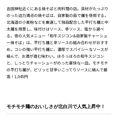
吉田神社近くにある焼そばと肉料理の店。具材がたっぷり
のった迫力満点の焼そばは、自家製の茹で麺を使用する。
北海道の小麦粉などを厳選して独自配合した平打ち麺と中
太麺を用意し、味付けはソース、辛ソース、塩から選べ
る。夜の人気メニュー「和牛スジコン&自家製チャーシュ
ー焼そば」は、平打ち麺と辛ソースの組み合わせがおすす
め。コシの強い平打ち麺に、濃厚でスパイシーなソースが
絡んで、お酒が進む味わい。ほろっほろの和牛スジコン
と、しっとりチャーシューがのった豪快な一皿。モチモチ
の平打ち麺が、ピリッと甘辛いこってりソースに絡んで最
高！1,045円
モチモチ麺のおいしさが北白川で人気上昇中！