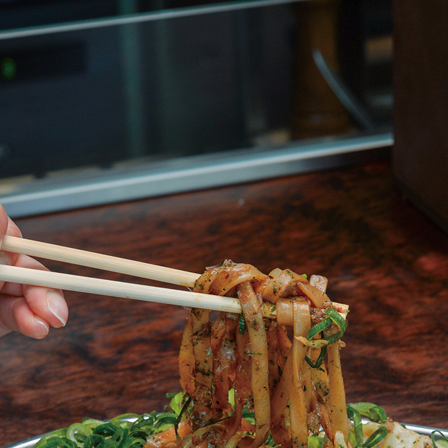
京都おやつクラブ
私と店のはなし
今月の京みやげ
京都の書店
CULTURE
すべて