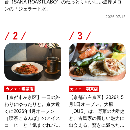
台［SANA ROASTLABO］のねっとりおいしい濃厚メロ
ンの「ジェラート氷」
2026.07.13
/
/
カフェ・喫茶店
カフェ・喫茶店
【京都市左京区】一日の終
【京都市左京区】2026年5
わりにゆったりと。京大近
月1日オープン。大原
くに2026年4月オープン
［OUS］は、野菜の力強さ
［喫茶こるんば］のアイス
と、古民家の新しい魅力に
コーヒーと「気まぐれパス
出会える、驚きに満ちたカ