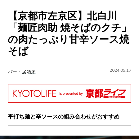
CULTURE
【京都市左京区】北白川
ABOUT US
「麺匠肉助 焼そばのクチ」
Instagram
の肉たっぷり甘辛ソース焼
そば
チケットプレゼント応募
2024.05.17
バー・居酒屋
MAIN MENU
SERIES
平打ち麺と辛ソースの組み合わせがおすすめ
カレーが好き