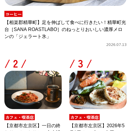
コーヒー
【相楽郡精華町】足を伸ばして食べに行きたい！精華町光
台［SANA ROASTLABO］のねっとりおいしい濃厚メロ
ンの「ジェラート氷」
2026.07.13
/
/
カフェ・喫茶店
カフェ・喫茶店
【京都市左京区】一日の終
【京都市左京区】2026年5