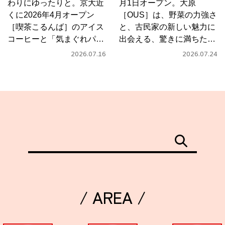
わりにゆったりと。京大近
月1日オープン。大原
くに2026年4月オープン
［OUS］は、野菜の力強さ
［喫茶こるんば］のアイス
と、古民家の新しい魅力に
コーヒーと「気まぐれパス
出会える、驚きに満ちたカ
タ」
フェ
2026.07.16
2026.07.24
/ AREA /