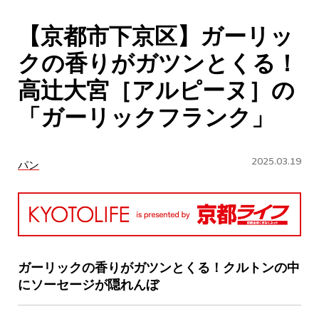
CULTURE
【京都市下京区】ガーリッ
ABOUT US
クの香りがガツンとくる！
Instagram
高辻大宮［アルピーヌ］の
「ガーリックフランク」
チケットプレゼント応募
2025.03.19
パン
MAIN MENU
SERIES
ガーリックの香りがガツンとくる！クルトンの中
にソーセージが隠れんぼ
カレーが好き