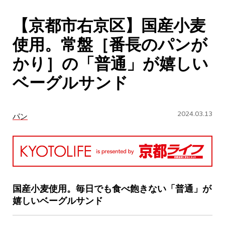
CULTURE
【京都市右京区】国産小麦
ABOUT US
使用。常盤［番長のパンが
Instagram
かり］の「普通」が嬉しい
ベーグルサンド
チケットプレゼント応募
2024.03.13
パン
MAIN MENU
SERIES
国産小麦使用。毎日でも食べ飽きない「普通」が
嬉しいベーグルサンド
カレーが好き