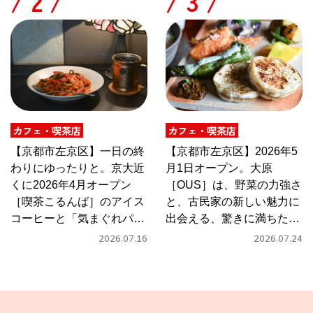
/
/
カフェ・喫茶店
カフェ・喫茶店
【京都市左京区】一日の終
【京都市左京区】2026年5
わりにゆったりと。京大近
月1日オープン。大原
くに2026年4月オープン
［OUS］は、野菜の力強さ
［喫茶こるんば］のアイス
と、古民家の新しい魅力に
コーヒーと「気まぐれパス
出会える、驚きに満ちたカ
タ」
フェ
2026.07.16
2026.07.24