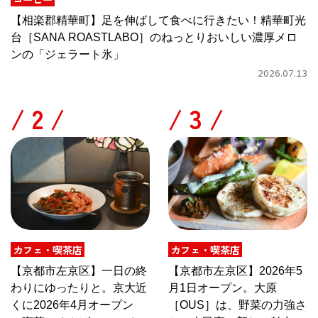
【相楽郡精華町】足を伸ばして食べに行きたい！精華町光
台［SANA ROASTLABO］のねっとりおいしい濃厚メロ
ンの「ジェラート氷」
2026.07.13
/
/
カフェ・喫茶店
カフェ・喫茶店
【京都市左京区】一日の終
【京都市左京区】2026年5
わりにゆったりと。京大近
月1日オープン。大原
くに2026年4月オープン
［OUS］は、野菜の力強さ