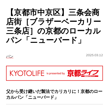
CULTURE
【京都市中京区】三条会商
ABOUT US
店街［ブラザーベーカリー
Instagram
三条店］の京都のローカル
パン「ニューバード」
チケットプレゼント応募
2025.03.12
パン
MAIN MENU
SERIES
父から受け継いだ製法でカリカリに！京都のロー
カルパン「ニューバード」
カレーが好き