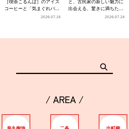
［喫茶こるんば］のアイス
と、古民家の新しい魅力に
コーヒーと「気まぐれパス
出会える、驚きに満ちたカ
タ」
フェ
2026.07.16
2026.07.24
/ AREA /
烏丸御池
二条
出町柳