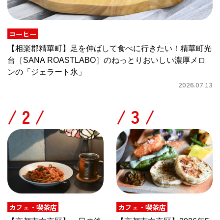
コーヒー
【相楽郡精華町】足を伸ばして食べに行きたい！精華町光
台［SANA ROASTLABO］のねっとりおいしい濃厚メロ
ンの「ジェラート氷」
2026.07.13
/
/
カフェ・喫茶店
カフェ・喫茶店