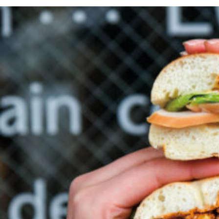
京都おやつクラブ
私と店のはなし
今月の京みやげ
京都の書店
CULTURE
すべて