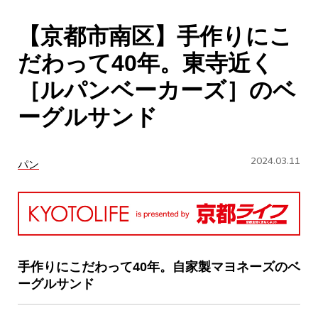
CULTURE
【京都市南区】手作りにこ
ABOUT US
だわって40年。東寺近く
Instagram
［ルパンベーカーズ］のベ
ーグルサンド
チケットプレゼント応募
2024.03.11
パン
MAIN MENU
SERIES
手作りにこだわって40年。自家製マヨネーズのベ
ーグルサンド
カレーが好き