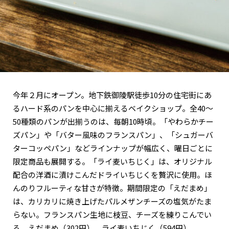
今年２月にオープン。地下鉄御陵駅徒歩10分の住宅街にあ
るハード系のパンを中心に揃えるベイクショップ。全40～
50種類のパンが出揃うのは、毎朝10時頃。「やわらかチー
ズパン」や「バター風味のフランスパン」、「シュガーバ
ターコッペパン」などラインナップが幅広く、曜日ごとに
限定商品も展開する。「ライ麦いちじく」は、オリジナル
配合の洋酒に漬けこんだドライいちじくを贅沢に使用。ほ
んのりフルーティな甘さが特徴。期間限定の「えだまめ」
は、カリカリに焼き上げたパルメザンチーズの塩気がたま
らない。フランスパン生地に枝豆、チーズを練りこんでい
る。えだまめ（302円）、ライ麦いちじく（594円）