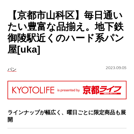
CULTURE
【京都市山科区】毎日通い
ABOUT US
たい豊富な品揃え。地下鉄
Instagram
御陵駅近くのハード系パン
屋[uka]
チケットプレゼント応募
2023.09.05
パン
MAIN MENU
SERIES
ラインナップが幅広く、曜日ごとに限定商品も展
開
カレーが好き