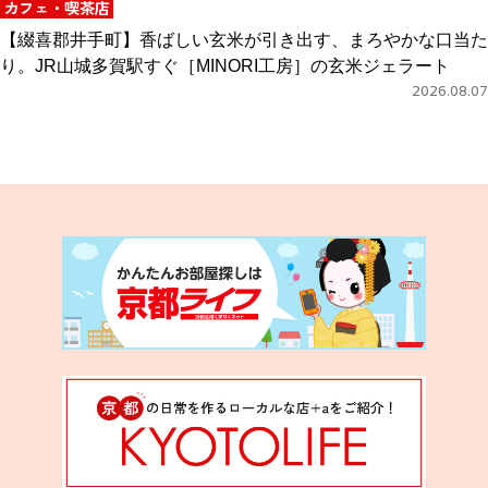
カフェ・喫茶店
【綴喜郡井手町】香ばしい玄米が引き出す、まろやかな口当た
り。JR山城多賀駅すぐ［MINORI工房］の玄米ジェラート
2026.08.07