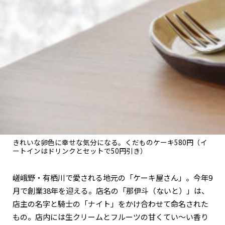
関西で開催。
おすすめの展覧会
おすすめの映画
誠光社で選びました。
おすすめの本
紹介します。
おすすめのイベント
きれいな卵色に幸せな気分になる。くだものケーキ580円（イ
ートインはドリンクとセットで50円引き）
嵯峨野・有栖川で愛される地元の「ケーキ屋さん」。今年9
月で創業38年を迎える。店名の「那伊斗（ないと）」は、
店主の名字と騎士の「ナイト」をかけ合わせて命名された
もの。店内には生クリームとフルーツの甘くてい～い香り