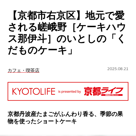
CULTURE
【京都市右京区】地元で愛
ABOUT US
される嵯峨野［ケーキハウ
Instagram
ス那伊斗］のいとしの「く
だものケーキ」
チケットプレゼント応募
2025.08.21
カフェ・喫茶店
MAIN MENU
SERIES
京都丹波産たまごがふんわり香る、季節の果
物を使ったショートケーキ
カレーが好き