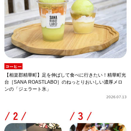
コーヒー
【相楽郡精華町】足を伸ばして食べに行きたい！精華町光
台［SANA ROASTLABO］のねっとりおいしい濃厚メロ
ンの「ジェラート氷」
2026.07.13
/
/