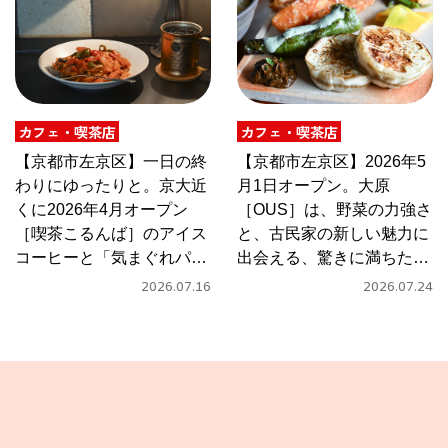
カフェ・喫茶店
カフェ・喫茶店
【京都市左京区】一日の終
【京都市左京区】2026年5
わりにゆったりと。京大近
月1日オープン。大原
くに2026年4月オープン
［OUS］は、野菜の力強さ
［喫茶こるんば］のアイス
と、古民家の新しい魅力に
コーヒーと「気まぐれパス
出会える、驚きに満ちたカ
タ」
フェ
2026.07.16
2026.07.24