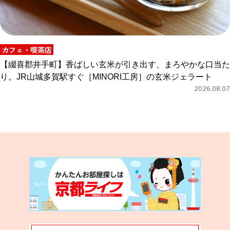
カフェ・喫茶店
【綴喜郡井手町】香ばしい玄米が引き出す、まろやかな口当た
り。JR山城多賀駅すぐ［MINORI工房］の玄米ジェラート
2026.08.07