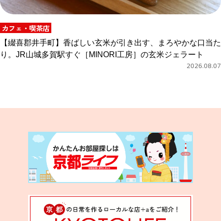
カフェ・喫茶店
【綴喜郡井手町】香ばしい玄米が引き出す、まろやかな口当た
り。JR山城多賀駅すぐ［MINORI工房］の玄米ジェラート
2026.08.07