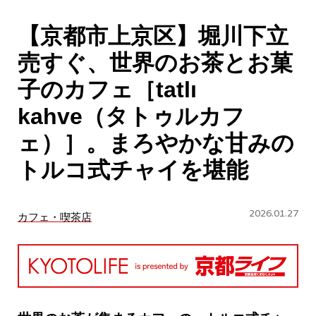
CULTURE
【京都市上京区】堀川下立
ABOUT US
売すぐ、世界のお茶とお菓
Instagram
子のカフェ［tatlı
kahve（タトゥルカフ
チケットプレゼント応募
ェ）］。まろやかな甘みの
トルコ式チャイを堪能
2026.01.27
カフェ・喫茶店
MAIN MENU
SERIES
カレーが好き