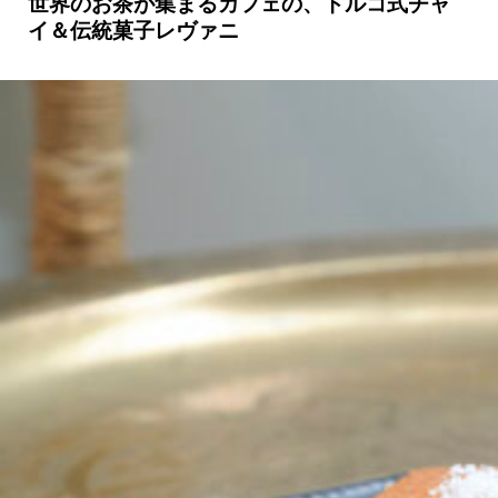
世界のお茶が集まるカフェの、トルコ式チャ
イ＆伝統菓子レヴァニ
京都おやつクラブ
私と店のはなし
今月の京みやげ
京都の書店
CULTURE
すべて