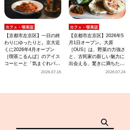
カフェ・喫茶店
カフェ・喫茶店
【京都市左京区】一日の終
【京都市左京区】2026年5
わりにゆったりと。京大近
月1日オープン。大原
くに2026年4月オープン
［OUS］は、野菜の力強さ
［喫茶こるんば］のアイス
と、古民家の新しい魅力に
コーヒーと「気まぐれパス
出会える、驚きに満ちたカ
タ」
フェ
2026.07.16
2026.07.24