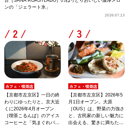
台［SANA ROASTLABO］のねっとりおいしい濃厚メロ
ンの「ジェラート氷」
2026.07.13
/
/
カフェ・喫茶店
カフェ・喫茶店
【京都市左京区】一日の終
【京都市左京区】2026年5
わりにゆったりと。京大近
月1日オープン。大原
くに2026年4月オープン
［OUS］は、野菜の力強さ
［喫茶こるんば］のアイス
と、古民家の新しい魅力に
コーヒーと「気まぐれパス
出会える、驚きに満ちたカ