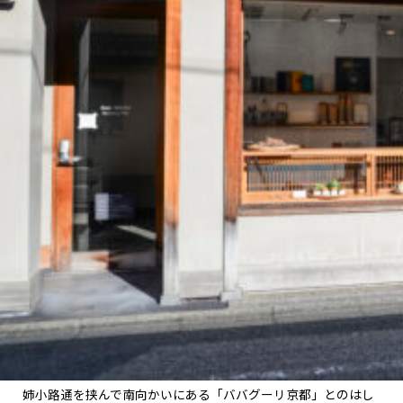
姉小路通を挟んで南向かいにある「ババグーリ京都」とのはし