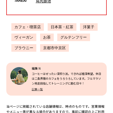
烏丸御池
/AREA/
カフェ・喫茶店
日本茶・紅茶
洋菓子
ヴィーガン
お茶
グルテンフリー
ブラウニー
京都市中京区
編集 N
コーヒーはぜったい深煎り派。できれば極深希望。休日
は二条界隈のカフェをうろうろしています。フルマラソ
ン完走目指してトレーニングに励む日々！
記事一覧
当ページに掲載されている店舗情報は、時点のものです。営業情報
やメニュー等が異なる場合がありますので、事前に確認の上ご利用