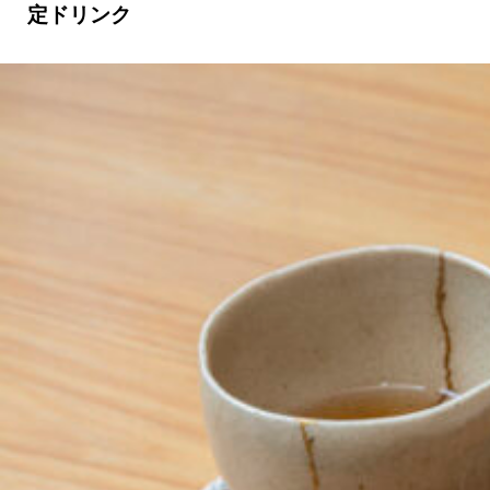
定ドリンク
京都おやつクラブ
私と店のはなし
今月の京みやげ
京都の書店
CULTURE
すべて