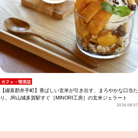
カフェ・喫茶店
【綴喜郡井手町】香ばしい玄米が引き出す、まろやかな口当た
り。JR山城多賀駅すぐ［MINORI工房］の玄米ジェラート
2026.08.07