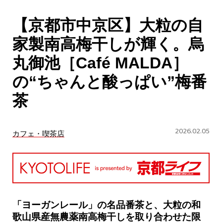
CULTURE
【京都市中京区】大粒の自
ABOUT US
家製南高梅干しが輝く。烏
Instagram
丸御池［Café MALDA］
の“ちゃんと酸っぱい”梅番
チケットプレゼント応募
茶
2026.02.05
カフェ・喫茶店
MAIN MENU
SERIES
「ヨーガンレール」の名品番茶と、大粒の和
歌山県産無農薬南高梅干しを取り合わせた限
カレーが好き