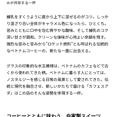
みが共存する一杯
練乳をすくうように底から上下に混ぜるのがコツ。しっか
り混ざり合い全体がキャラメル色になったら、ひとくち。
苦みとともに口中を包む爽やかな酸味、そして練乳のコク
深い甘さが調和。クリーンな後味が心地よい余韻を残す。
強烈な苦みと甘みから”ロケット燃料”とも呼ばれる伝統的
なベトナムコーヒーの、新たな一面に出会える。
グラスの印象的な水玉模様は、ベトナムのカフェなどで古
くから使われてきた柄。ベトナムに暮らす人にとっては、
ノスタルジーを感じる日常の風景として愛されてきた。伝
統と現代を融合させ、新しいかたちで届ける――「カフェスア
ダ」はこの店のそんな姿勢を体現する一杯。
コーヒーとともに味わう、自家製スイーツ