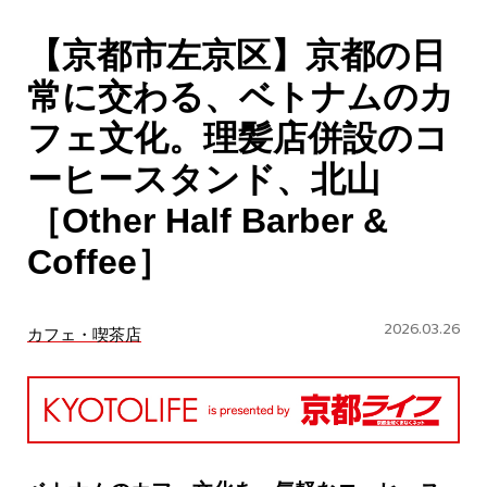
CULTURE
【京都市左京区】京都の日
ABOUT US
常に交わる、ベトナムのカ
Instagram
フェ文化。理髪店併設のコ
ーヒースタンド、北山
チケットプレゼント応募
［Other Half Barber &
Coffee］
2026.03.26
カフェ・喫茶店
MAIN MENU
SERIES
カレーが好き