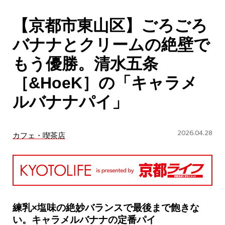
CULTURE
【京都市東山区】ごろごろ
ABOUT US
バナナとクリームの絶壁で
Instagram
もう優勝。清水五条
［&HoeK］の「キャラメ
チケットプレゼント応募
ルバナナパイ」
2026.04.28
カフェ・喫茶店
MAIN MENU
SERIES
練乳×塩味の絶妙バランスで最後まで飽きな
い。キャラメルバナナの定番パイ
カレーが好き