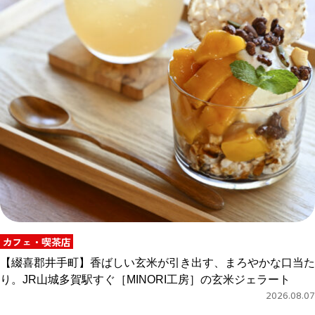
カフェ・喫茶店
【綴喜郡井手町】香ばしい玄米が引き出す、まろやかな口当た
り。JR山城多賀駅すぐ［MINORI工房］の玄米ジェラート
2026.08.07