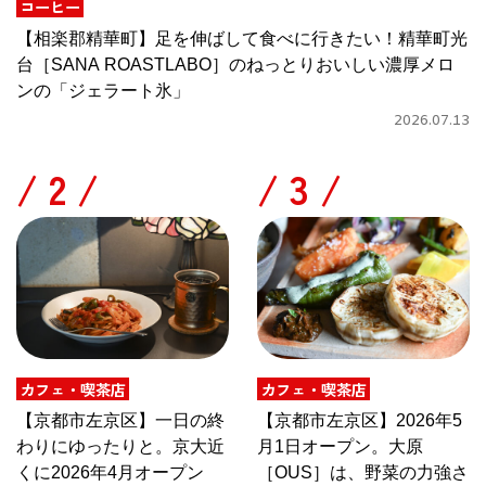
コーヒー
【相楽郡精華町】足を伸ばして食べに行きたい！精華町光
台［SANA ROASTLABO］のねっとりおいしい濃厚メロ
ンの「ジェラート氷」
2026.07.13
/
/
カフェ・喫茶店
カフェ・喫茶店
【京都市左京区】一日の終
【京都市左京区】2026年5
わりにゆったりと。京大近
月1日オープン。大原
くに2026年4月オープン
［OUS］は、野菜の力強さ