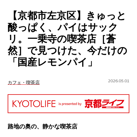
CULTURE
【京都市左京区】きゅっと
ABOUT US
酸っぱく、パイはサック
Instagram
リ。一乗寺の喫茶店［蒼
然］で見つけた、今だけの
チケットプレゼント応募
「国産レモンパイ」
2026.05.01
カフェ・喫茶店
MAIN MENU
SERIES
路地の奥の、静かな喫茶店
カレーが好き