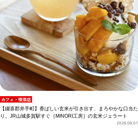
カフェ・喫茶店
【綴喜郡井手町】香ばしい玄米が引き出す、まろやかな口当た
り。JR山城多賀駅すぐ［MINORI工房］の玄米ジェラート
2026.08.07