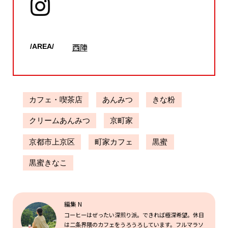
西陣
/AREA/
カフェ・喫茶店
あんみつ
きな粉
クリームあんみつ
京町家
京都市上京区
町家カフェ
黒蜜
黒蜜きなこ
編集 N
コーヒーはぜったい深煎り派。できれば極深希望。休日
は二条界隈のカフェをうろうろしています。フルマラソ