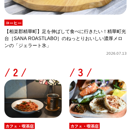
コーヒー
【相楽郡精華町】足を伸ばして食べに行きたい！精華町光
台［SANA ROASTLABO］のねっとりおいしい濃厚メロ
ンの「ジェラート氷」
2026.07.13
/
/
カフェ・喫茶店
カフェ・喫茶店