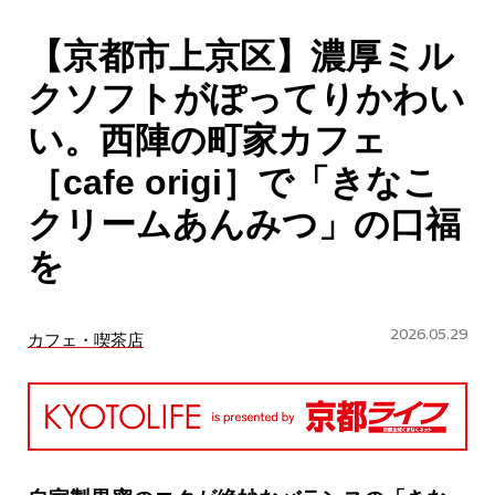
CULTURE
【京都市上京区】濃厚ミル
ABOUT US
クソフトがぽってりかわい
Instagram
い。西陣の町家カフェ
［cafe origi］で「きなこ
チケットプレゼント応募
クリームあんみつ」の口福
を
2026.05.29
カフェ・喫茶店
MAIN MENU
SERIES
カレーが好き