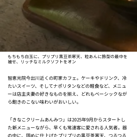
もちもち白玉に、プリプリ黒豆茶寒天、粒あんに鈴型の最中を
被せ、リッチなミルクソフトをオン
智恵光院今出川近くの町家カフェ。ケーキやドリンク、冷
たいスイーツ、そしてナポリタンなどの軽食など、メニュ
ーは店主夫妻の好きなものを揃え、どれもベーシックなが
ら飽きのこない味わいがおいしい。
「きなこクリームあんみつ」は2025年9月からスタートし
た新メニューながら、早くも常連客に愛される人気者。器
の中に、固めに仕上げたプリプリの黒豆茶寒天、つるつる