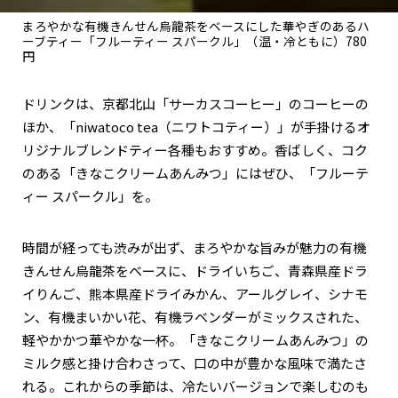
まろやかな有機きんせん烏龍茶をベースにした華やぎのあるハ
ーブティー「フルーティー スパークル」（温・冷ともに）780
円
ドリンクは、京都北山「サーカスコーヒー」のコーヒーの
ほか、「niwatoco tea（ニワトコティー）」が手掛けるオ
リジナルブレンドティー各種もおすすめ。香ばしく、コク
のある「きなこクリームあんみつ」にはぜひ、「フルーテ
ィー スパークル」を。
時間が経っても渋みが出ず、まろやかな旨みが魅力の有機
きんせん烏龍茶をベースに、ドライいちご、青森県産ドラ
イりんご、熊本県産ドライみかん、アールグレイ、シナモ
ン、有機まいかい花、有機ラベンダーがミックスされた、
軽やかかつ華やかな一杯。「きなこクリームあんみつ」の
ミルク感と掛け合わさって、口の中が豊かな風味で満たさ
れる。これからの季節は、冷たいバージョンで楽しむのも