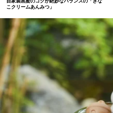
自家製黒蜜のコクが絶妙なバランスの「きな
こクリームあんみつ」
京都おやつクラブ
私と店のはなし
今月の京みやげ
京都の書店
CULTURE
すべて