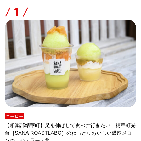
/
コーヒー
【相楽郡精華町】足を伸ばして食べに行きたい！精華町光
台［SANA ROASTLABO］のねっとりおいしい濃厚メロ
ンの「ジェラート氷」