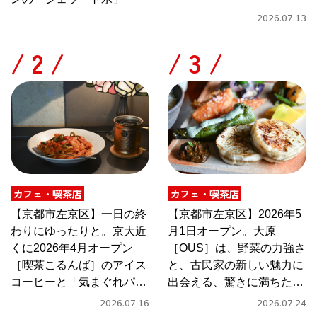
2026.07.13
/
/
カフェ・喫茶店
カフェ・喫茶店
【京都市左京区】一日の終
【京都市左京区】2026年5
わりにゆったりと。京大近
月1日オープン。大原
くに2026年4月オープン
［OUS］は、野菜の力強さ
［喫茶こるんば］のアイス
と、古民家の新しい魅力に
コーヒーと「気まぐれパス
出会える、驚きに満ちたカ
タ」
フェ
2026.07.16
2026.07.24