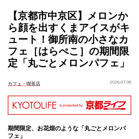
CULTURE
【京都市中京区】メロンか
ABOUT US
ら顔を出すくまアイスがキ
Instagram
ュート！御所南の小さなカ
フェ［はらぺこ］の期間限
チケットプレゼント応募
定「丸ごとメロンパフェ」
2026.07.06
カフェ・喫茶店
MAIN MENU
SERIES
期間限定、お花畑のような「丸ごとメロンパ
フェ」
カレーが好き