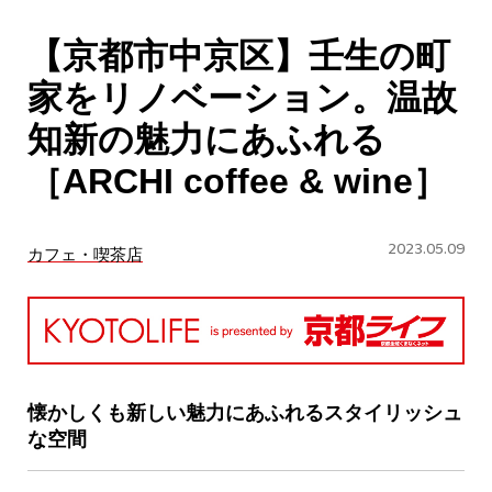
CULTURE
【京都市中京区】壬生の町
ABOUT US
家をリノベーション。温故
Instagram
知新の魅力にあふれる
［ARCHI coffee & wine］
チケットプレゼント応募
2023.05.09
カフェ・喫茶店
MAIN MENU
SERIES
懐かしくも新しい魅力にあふれるスタイリッシュ
な空間
カレーが好き