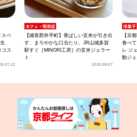
カフェ・喫茶店
洋菓子
リスペ
【綴喜郡井手町】香ばしい玄米が引き出
【京都
壬生
す、まろやかな口当たり。JR山城多賀
食べて
、タコス
駅すぐ［MINORI工房］の玄米ジェラー
レ ジ
ト
動ジェ
26.07.22
2026.08.07