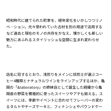
京都おやつクラブ
昭和時代に建てられた町家を、経年変化をいかしつつリノ
私と店のはなし
ベ―ション。元々使われていた古材を別の用途で活用する
など過去と現在のモノの共存をかなえ、懐かしくも新しい
今月の京みやげ
魅力にあふれるスタイリッシュな空間に生まれ変わらせ
た。
京都の書店
店名に冠するとおり、浅煎りをメインに焙煎士が選ぶコー
ヒー4種類とナチュラルワインをラインアップするほか、亀
CULTURE
岡の「&laboratory」の姉妹店として誕生した経緯から亀
岡産の野菜を積極的に使ったスイーツやアテも揃える。ス
イーツには、季節やイベントに合わせてフレーバーの変わ
すべて
るタルトやチーズケーキと、フィナンシェやパウンドケー