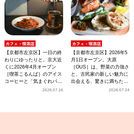
カフェ・喫茶店
カフェ・喫茶店
【京都市左京区】一日の終
【京都市左京区】2026年5
わりにゆったりと。京大近
月1日オープン。大原
くに2026年4月オープン
［OUS］は、野菜の力強さ
［喫茶こるんば］のアイス
と、古民家の新しい魅力に
コーヒーと「気まぐれパス
出会える、驚きに満ちたカ
タ」
フェ
2026.07.16
2026.07.24