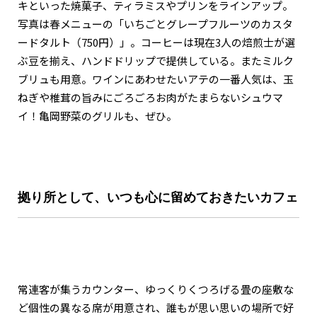
キといった焼菓子、ティラミスやプリンをラインアップ。
関西で開催。
写真は春メニューの「いちごとグレープフルーツのカスタ
おすすめの展覧会
ードタルト（750円）」。コーヒーは現在3人の焙煎士が選
ぶ豆を揃え、ハンドドリップで提供している。またミルク
おすすめの映画
ブリュも用意。ワインにあわせたいアテの一番人気は、玉
誠光社で選びました。
ねぎや椎茸の旨みにごろごろお肉がたまらないシュウマ
イ！亀岡野菜のグリルも、ぜひ。
おすすめの本
紹介します。
おすすめのイベント
拠り所として、いつも心に留めておきたいカフェ
常連客が集うカウンター、ゆっくりくつろげる畳の座敷な
ど個性の異なる席が用意され、誰もが思い思いの場所で好