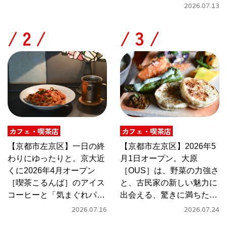
2026.07.13
/
/
カフェ・喫茶店
カフェ・喫茶店
【京都市左京区】一日の終
【京都市左京区】2026年5
わりにゆったりと。京大近
月1日オープン。大原
くに2026年4月オープン
［OUS］は、野菜の力強さ
［喫茶こるんば］のアイス
と、古民家の新しい魅力に
コーヒーと「気まぐれパス
出会える、驚きに満ちたカ
タ」
フェ
2026.07.16
2026.07.24