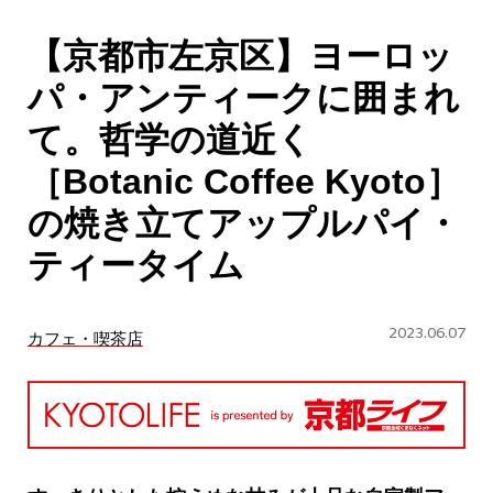
CULTURE
【京都市左京区】ヨーロッ
ABOUT US
パ・アンティークに囲まれ
Instagram
て。哲学の道近く
［Botanic Coffee Kyoto］
チケットプレゼント応募
の焼き立てアップルパイ・
ティータイム
2023.06.07
カフェ・喫茶店
MAIN MENU
SERIES
カレーが好き