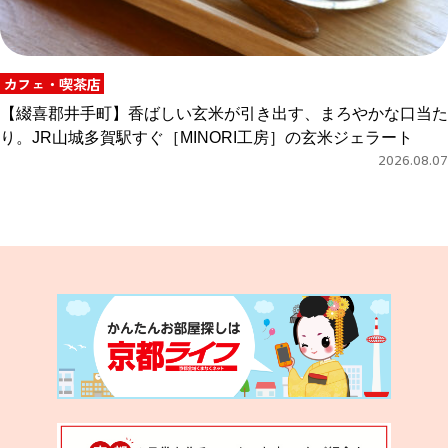
カフェ・喫茶店
【綴喜郡井手町】香ばしい玄米が引き出す、まろやかな口当た
り。JR山城多賀駅すぐ［MINORI工房］の玄米ジェラート
2026.08.07