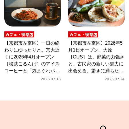
カフェ・喫茶店
カフェ・喫茶店
【京都市左京区】一日の終
【京都市左京区】2026年5
わりにゆったりと。京大近
月1日オープン。大原
くに2026年4月オープン
［OUS］は、野菜の力強さ
［喫茶こるんば］のアイス
と、古民家の新しい魅力に
コーヒーと「気まぐれパス
出会える、驚きに満ちたカ
タ」
フェ
2026.07.16
2026.07.24