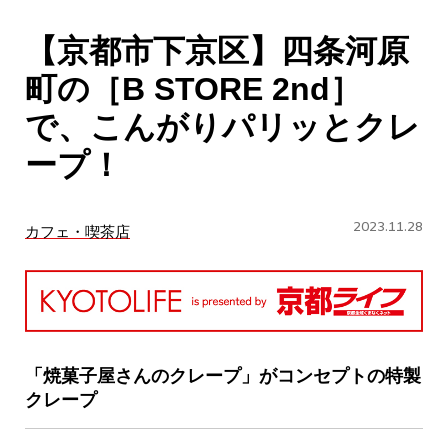
CULTURE
【京都市下京区】四条河原
ABOUT US
町の［B STORE 2nd］
Instagram
で、こんがりパリッとクレ
ープ！
チケットプレゼント応募
2023.11.28
カフェ・喫茶店
MAIN MENU
SERIES
「焼菓子屋さんのクレープ」がコンセプトの特製
クレープ
カレーが好き