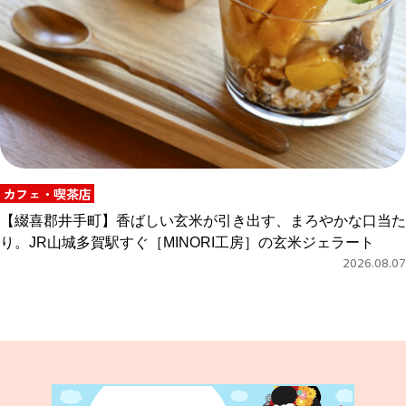
カフェ・喫茶店
【綴喜郡井手町】香ばしい玄米が引き出す、まろやかな口当た
り。JR山城多賀駅すぐ［MINORI工房］の玄米ジェラート
2026.08.07