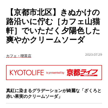
CULTURE
【京都市北区】きぬかけの
ABOUT US
路沿いに佇む［カフェ山猫
Instagram
軒］でいただく夕陽色した
爽やかクリームソーダ
チケットプレゼント応募
2023.07.29
カフェ・喫茶店
MAIN MENU
SERIES
真紅に染まるグラデーションが綺麗な「ざくろと
赤い果実のクリームソーダ」
カレーが好き