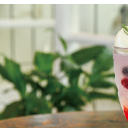
京都おやつクラブ
私と店のはなし
今月の京みやげ
京都の書店
CULTURE
すべて