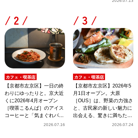
2026.07.13
/
/
カフェ・喫茶店
カフェ・喫茶店
【京都市左京区】一日の終
【京都市左京区】2026年5
わりにゆったりと。京大近
月1日オープン。大原
くに2026年4月オープン
［OUS］は、野菜の力強さ
［喫茶こるんば］のアイス
と、古民家の新しい魅力に
コーヒーと「気まぐれパス
出会える、驚きに満ちたカ
タ」
フェ
2026.07.16
2026.07.24