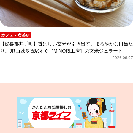
カフェ・喫茶店
【綴喜郡井手町】香ばしい玄米が引き出す、まろやかな口当た
り。JR山城多賀駅すぐ［MINORI工房］の玄米ジェラート
2026.08.07