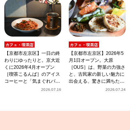
カフェ・喫茶店
カフェ・喫茶店
【京都市左京区】一日の終
【京都市左京区】2026年5
わりにゆったりと。京大近
月1日オープン。大原
くに2026年4月オープン
［OUS］は、野菜の力強さ
［喫茶こるんば］のアイス
と、古民家の新しい魅力に
コーヒーと「気まぐれパス
出会える、驚きに満ちたカ
タ」
フェ
2026.07.16
2026.07.24