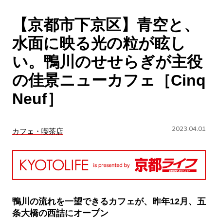
CULTURE
【京都市下京区】青空と、
ABOUT US
水面に映る光の粒が眩し
Instagram
い。鴨川のせせらぎが主役
の佳景ニューカフェ［Cinq
チケットプレゼント応募
Neuf］
2023.04.01
カフェ・喫茶店
MAIN MENU
SERIES
鴨川の流れを一望できるカフェが、昨年12月、五
条大橋の西詰にオープン
カレーが好き