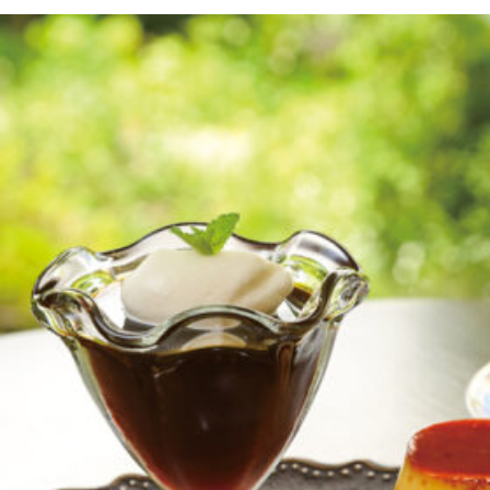
京都おやつクラブ
私と店のはなし
今月の京みやげ
京都の書店
CULTURE
すべて