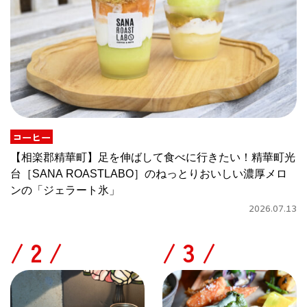
コーヒー
【相楽郡精華町】足を伸ばして食べに行きたい！精華町光
台［SANA ROASTLABO］のねっとりおいしい濃厚メロ
ンの「ジェラート氷」
2026.07.13
/
/