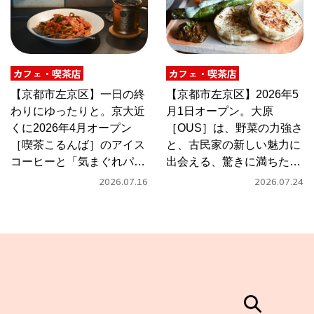
カフェ・喫茶店
カフェ・喫茶店
【京都市左京区】一日の終
【京都市左京区】2026年5
わりにゆったりと。京大近
月1日オープン。大原
くに2026年4月オープン
［OUS］は、野菜の力強さ
［喫茶こるんば］のアイス
と、古民家の新しい魅力に
コーヒーと「気まぐれパス
出会える、驚きに満ちたカ
タ」
フェ
2026.07.16
2026.07.24