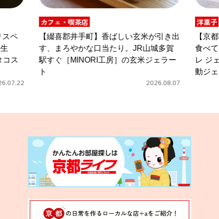
洋菓子
ばしい玄米が引き出
【京都市伏見区】まるで果実そのもの
り。JR山城多賀
食べているよう！中書島［シュクレ・
房］の玄米ジェラー
レ ジェラート］の旬の素材を使った感
動ジェラート
2026.08.07
2026.08.0