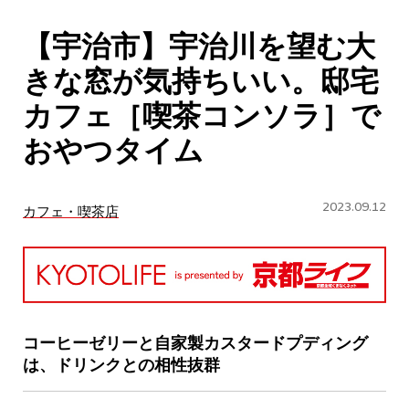
CULTURE
【宇治市】宇治川を望む大
ABOUT US
きな窓が気持ちいい。邸宅
Instagram
カフェ［喫茶コンソラ］で
おやつタイム
チケットプレゼント応募
2023.09.12
カフェ・喫茶店
MAIN MENU
SERIES
コーヒーゼリーと自家製カスタードプディング
は、ドリンクとの相性抜群
カレーが好き